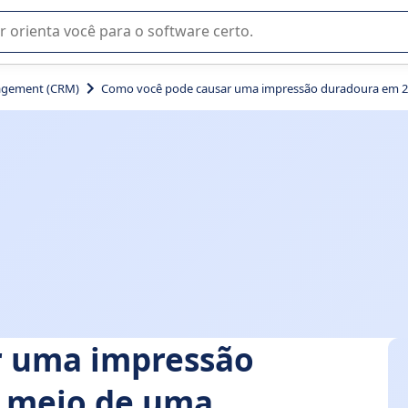
u na seleção de software SaaS para sua empresa.
agement (CRM)
Como você pode causar uma impressão duradoura em 2025
r uma impressão
r meio de uma