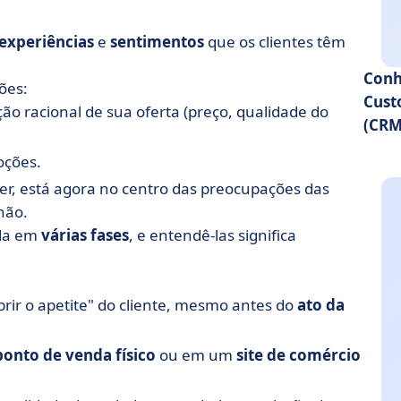
experiências
e
sentimentos
que os clientes têm
Conh
ões:
Cust
ção racional de sua oferta (preço, qualidade do
(CRM
oções.
der, está agora no centro das preocupações das
não.
ida em
várias fases
, e entendê-las significa
brir o apetite" do cliente, mesmo antes do
ato da
ponto de venda físico
ou em um
site de comércio