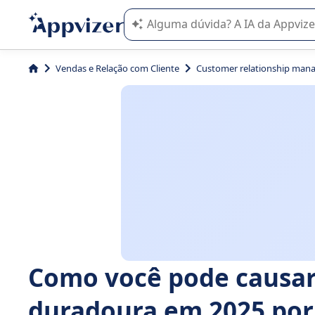
A IA do Appvizer o orienta no uso o
Vendas e Relação com Cliente
Customer relationship man
Como você pode causa
duradoura em 2025 po