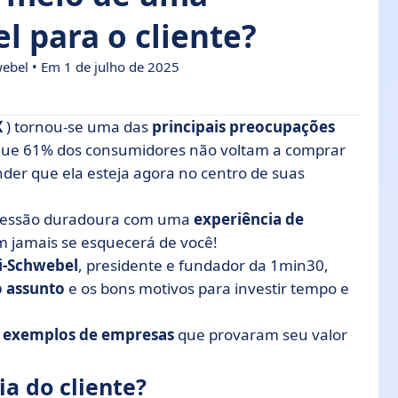
l para o cliente?
ebel • Em 1 de julho de 2025
X
) tornou-se uma das
principais preocupações
que 61% dos consumidores não voltam a comprar
der que ela esteja agora no centro de suas
ente otimizada? Os 4 principais benefícios
te em 2025
mpressão duradoura com uma
experiência de
clientes
 jamais se esquecerá de você!
ente? Nossas 6 dicas
i-Schwebel
, presidente e fundador da 1min30,
o assunto
e os bons motivos para investir tempo e
ndo se trata de experiência do cliente
e
exemplos de empresas
que provaram seu valor
a do cliente?