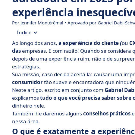
experiência inesquecíve
Por
Jennifer Montérémal
• Aprovado por Gabriel Dabi-Schw
Índice
Ao longo dos anos,
a experiência do cliente
(
ou
C
• O que é exatamente a experiência do cliente?
das
empresas. E com razão! Quando se considera 
depois de uma experiência ruim, não é de surpreen
• Qual é a importância de uma experiência do cli
estratégias.
• Os principais desafios da experiência do clien
Sua missão, caso decida aceitá-la: causar uma i
• Exemplos de experiências inspiradoras para os 
consumidor
tão suave e encantadora que ninguém
Neste artigo, escrito em conjunto com
• Como você oferece uma boa experiência ao cli
Gabriel Dab
explicamos
tudo o que você precisa saber sobre 
• Como você mede a experiência do cliente?
dinheiro nele.
• Em conclusão, os 8 erros a serem evitados qua
Também lhe daremos alguns
conselhos práticos
nessa área.
O que é exatamente a experiênci