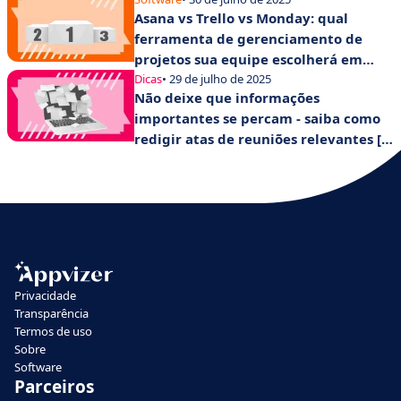
Asana vs Trello vs Monday: qual
suas equipes?
ferramenta de gerenciamento de
projetos sua equipe escolherá em
2025?
Dicas
• 29 de julho de 2025
Não deixe que informações
importantes se percam - saiba como
redigir atas de reuniões relevantes [+
modelo].
Privacidade
Transparência
Termos de uso
Sobre
Software
Parceiros