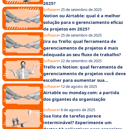
2025?
Software
• 25 de setembro de 2025
Notion ou Airtable: qual é a melhor
solução para o gerenciamento eficaz
de projetos em 2025?
Software
• 25 de setembro de 2025
Jira ou Trello: qual ferramenta de
gerenciamento de projetos é mais
adequada ao seu fluxo de trabalho?
Software
• 22 de setembro de 2025
Trello vs Notion: qual ferramenta de
gerenciamento de projetos você deve
escolher para aumentar sua
produtividade?
Software
• 12 de agosto de 2025
Airtable ou monday.com: a partida
dos gigantes da organização
Software
• 6 de agosto de 2025
Sua lista de tarefas parece
interminável? Experimente um
destes 12 aplicativos para organizar