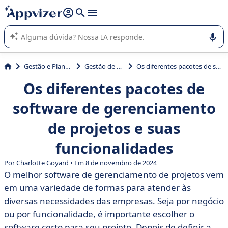
de nossa IA (várias linhas com
shift + enter
).
A IA do Appvizer o orienta no uso ou na seleção de software
SaaS para sua empresa.
Gestão e Planejamento
Gestão de projetos
Os diferentes pacotes de software de gerenciamento de projetos e suas funcionalidades
Os diferentes pacotes de
software de gerenciamento
de projetos e suas
funcionalidades
Por Charlotte Goyard • Em 8 de novembro de 2024
O melhor software de gerenciamento de projetos vem
em uma variedade de formas para atender às
diversas necessidades das empresas. Seja por negócio
ou por funcionalidade, é importante escolher o
software certo para seu projeto. Depois de definir a