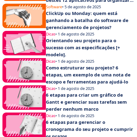
suas tarefas
Software
• 5 de agosto de 2025
ClickUp ou Monday: quem está
ganhando a batalha do software de
gerenciamento de projetos?
Dicas
• 1 de agosto de 2025
Orientando seu projeto para o
sucesso com as especificações [+
modelo].
Dicas
• 1 de agosto de 2025
Como estruturar seu projeto? 6
etapas, um exemplo de uma nota de
escopo e ferramentas para ajudá-lo
Dicas
• 1 de agosto de 2025
6 etapas para criar um gráfico de
Gantt e gerenciar suas tarefas sem
perder nenhum marco
Dicas
• 1 de agosto de 2025
6 etapas para gerenciar o
cronograma do seu projeto e cumprir
os prazos