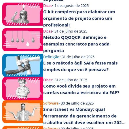
Dicas
• 1 de agosto de 2025
O kit completo para elaborar um
orçamento de projeto como um
profissional!
Dicas
• 31 de julho de 2025
Método QQOQCP: definição e
exemplos concretos para cada
pergunta
Definição
• 31 de julho de 2025
E se o método ágil SAFe fosse mais
simples do que você pensava?
Dicas
• 31 de julho de 2025
Como você divide seu projeto em
tarefas usando a estrutura da EAP?
Software
• 30 de julho de 2025
Smartsheet vs Monday: qual
ferramenta de gerenciamento de
trabalho você deve escolher em 2025
para aumentar a produtividade de
Software
• 30 de julho de 2025