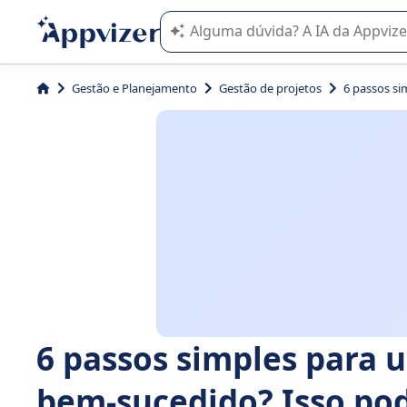
A IA do Appvizer o orienta no uso o
Gestão e Planejamento
Gestão de projetos
6 passos si
6 passos simples para u
bem-sucedido? Isso pode