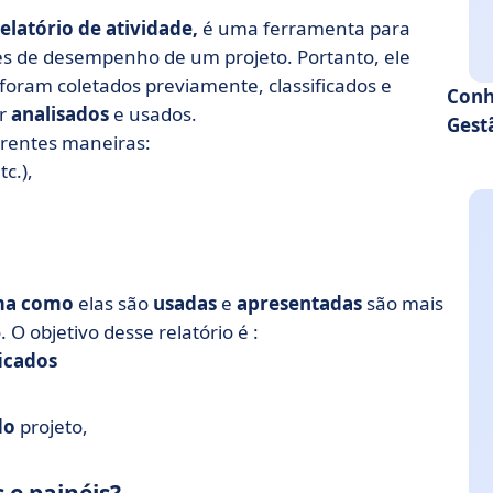
relatório de atividade,
é uma ferramenta para
es de desempenho de um projeto. Portanto, ele
foram coletados previamente, classificados e
Conh
er
analisados
e usados.
Gest
erentes maneiras:
c.),
ma como
elas são
usadas
e
apresentadas
são mais
O objetivo desse relatório é :
icados
do
projeto,