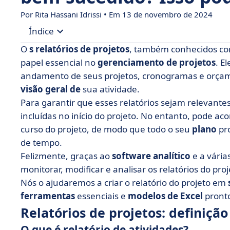
Por Rita Hassani Idrissi • Em 13 de novembro de 2024
Índice
O
s relatórios de projetos
, também conhecidos c
• Relatórios de projetos: definição
papel essencial no
gerenciamento de projetos
. E
andamento de seus projetos, cronogramas e orç
• Como elaborar um relatório de projeto?
visão geral de
sua atividade.
• Como se equipar com uma ferramenta de relat
Para garantir que esses relatórios sejam relevantes
• Relatórios de projetos, um verdadeiro impul
incluídas no início do projeto. No entanto, pode a
curso do projeto, de modo que todo o seu
plano
pro
de tempo.
Felizmente, graças ao
software analítico
e a vária
monitorar, modificar e analisar os relatórios do pro
Nós o ajudaremos a criar o relatório do projeto em
ferramentas
essenciais e
modelos de Excel
pronto
Relatórios de projetos: definição
O que é relatório de atividades?