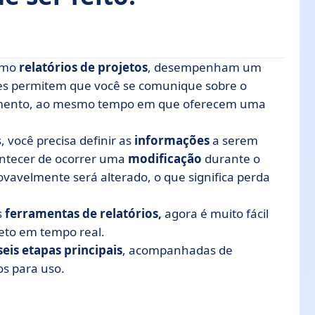
omo
relatórios de projetos
, desempenham um
les permitem que você se comunique sobre o
amento, ao mesmo tempo em que oferecem uma
ório de projeto
, você precisa definir as
informações
a serem
sionador do desempenho
contecer de ocorrer uma
modificação
durante o
vavelmente será alterado, o que significa perda
s
ferramentas de relatórios,
agora é muito fácil
jeto em tempo real.
seis etapas principais
, acompanhadas de
s para uso.