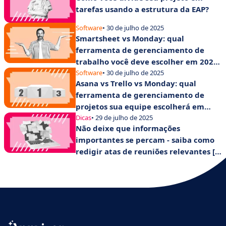
tarefas usando a estrutura da EAP?
Software
• 30 de julho de 2025
Smartsheet vs Monday: qual
ferramenta de gerenciamento de
trabalho você deve escolher em 2025
para aumentar a produtividade de
Software
• 30 de julho de 2025
Asana vs Trello vs Monday: qual
suas equipes?
ferramenta de gerenciamento de
projetos sua equipe escolherá em
2025?
Dicas
• 29 de julho de 2025
Não deixe que informações
importantes se percam - saiba como
redigir atas de reuniões relevantes [+
modelo].