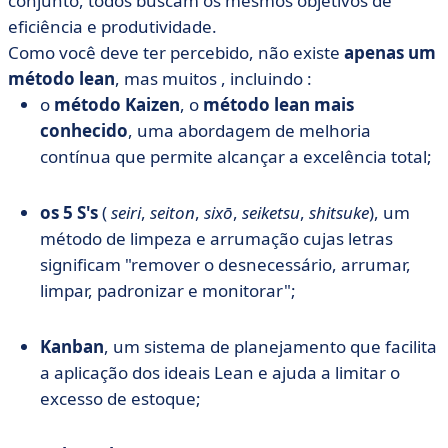
conjunto, todos buscam os mesmos objetivos de
eficiência e produtividade.
Como você deve ter percebido, não existe
apenas um
método lean
, mas muitos
, incluindo :
o
método Kaizen
, o
método lean mais
conhecido
, uma abordagem de melhoria
contínua que permite alcançar a excelência total;
os 5 S's
(
seiri
,
seiton
,
sixō
,
seiketsu
,
shitsuke
), um
método de limpeza e arrumação cujas letras
significam "remover o desnecessário, arrumar,
limpar, padronizar e monitorar";
Kanban
, um sistema de planejamento que facilita
a aplicação dos ideais Lean e ajuda a limitar o
excesso de estoque;