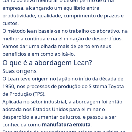
como objetivo melhorar o desempenho de uma
• Por que adotar o método Lean?
empresa, alcançando um equilíbrio entre
• Lean ou Agile?
produtividade, qualidade, cumprimento de prazos e
custos.
O método lean baseia-se no trabalho colaborativo, na
melhoria contínua e na eliminação de desperdícios.
Vamos dar uma olhada mais de perto em seus
benefícios e em como aplicá-lo.
O que é a abordagem Lean?
Suas origens
O Lean teve origem no Japão no início da década de
1950, nos processos de produção do Sistema Toyota
de Produção (TPS).
Aplicada no setor industrial, a abordagem foi então
adotada nos Estados Unidos
para eliminar o
desperdício e aumentar os lucros, e passou a ser
conhecida como
manufatura enxuta
.