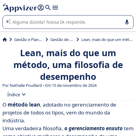
de nossa IA (várias linhas com
shift + enter
).
A IA do Appvizer o orienta no uso ou na seleção de software
SaaS para sua empresa.
Gestão e Planejamento
Gestão de projetos
Lean, mais do que um método, uma filosofia de desempenho
Lean, mais do que um
método, uma filosofia de
desempenho
Por Nathalie Pouillard • Em 15 de novembro de 2024
Índice
O
método lean
, adotado no gerenciamento de
• O que é a abordagem Lean?
projetos de todos os tipos, vem do mundo da
• Quais são as ferramentas da gestão lean?
indústria.
Uma verdadeira filosofia,
o gerenciamento enxuto
tem
• Como a abordagem Lean pode ser aplicada?