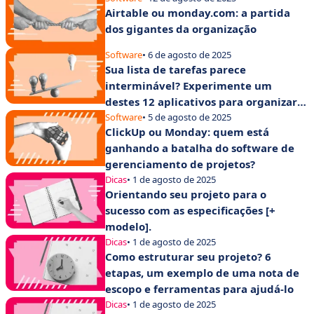
Airtable ou monday.com: a partida
dos gigantes da organização
Software
• 6 de agosto de 2025
Sua lista de tarefas parece
interminável? Experimente um
destes 12 aplicativos para organizar
suas tarefas
Software
• 5 de agosto de 2025
ClickUp ou Monday: quem está
ganhando a batalha do software de
gerenciamento de projetos?
Dicas
• 1 de agosto de 2025
Orientando seu projeto para o
sucesso com as especificações [+
modelo].
Dicas
• 1 de agosto de 2025
Como estruturar seu projeto? 6
etapas, um exemplo de uma nota de
escopo e ferramentas para ajudá-lo
Dicas
• 1 de agosto de 2025