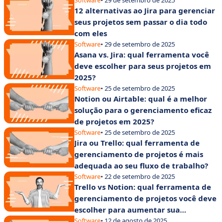
Software
• 29 de setembro de 2025
12 alternativas ao Jira para gerenciar
seus projetos sem passar o dia todo
com eles
Software
• 29 de setembro de 2025
Asana vs. Jira: qual ferramenta você
deve escolher para seus projetos em
2025?
Software
• 25 de setembro de 2025
Notion ou Airtable: qual é a melhor
solução para o gerenciamento eficaz
de projetos em 2025?
Software
• 25 de setembro de 2025
Jira ou Trello: qual ferramenta de
gerenciamento de projetos é mais
adequada ao seu fluxo de trabalho?
Software
• 22 de setembro de 2025
Trello vs Notion: qual ferramenta de
gerenciamento de projetos você deve
escolher para aumentar sua
produtividade?
Software
• 12 de agosto de 2025