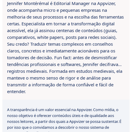
Jennifer Montérémal é Editorial Manager na Appvizer,
serve como
e ao
onde acompanha micro e pequenas empresas na
ferramenta de
feedback
melhoria de seus processos e na escolha das ferramentas
validação e
regular do
certas. Especialista em tornar a transformação digital
suporte
cliente
acessível, ela já assinou centenas de conteúdos (guias,
comparativos, white papers, posts para redes sociais).
contratual
Seu credo? Traduzir temas complexos em conselhos
claros, concretos e imediatamente acionáveis para os
Conformidade
Satisfação d
tomadores de decisão. Fun fact: antes de desmistificar
com os
tendências profissionais e softwares, Jennifer decifrava…
cliente e
Medição do
compromissos
registros medievais. Formada em estudos medievais, ela
valor
sucesso
iniciais (custos,
manteve o mesmo senso de rigor e de análise para
agregado do
prazos e
transmitir a informação de forma confiável e fácil de
produto
qualidade)
entender.
A transparência é um valor essencial na Appvizer. Como mídia, o
nosso objetivo é oferecer conteúdos úteis e de qualidade aos
nossos leitores, a partir dos quais a Appvizer se possa sustentar. É
por isso que o convidamos a descobrir o nosso sistema de