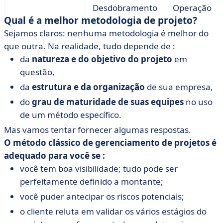
Desdobramento
Operação
Qual é a melhor metodologia de projeto?
Ciclo de vida
sequencial e
iterativa e
Sejamos claros: nenhuma metodologia é melhor do
linear
incremental
que outra. Na realidade, tudo depende de :
da
natureza e do objetivo do projeto
em
Adaptativo,
questão,
conforme o
Preditivo: tudo é
projeto
da
estrutura e da organização
de sua empresa,
Planejamento
definido no
evolui ao
do
grau de maturidade de suas equipes
no uso
início
longo dos
de um método específico.
sprints
Mas vamos tentar fornecer algumas respostas.
O método clássico de gerenciamento de projetos é
Método
adequado para você se :
flexível que
você tem boa visibilidade; tudo pode ser
se adapta às
perfeitamente definido a montante;
Não há como
Flexibilidade
mudanças
voltar atrás
você puder antecipar os riscos potenciais;
nas
o cliente reluta em validar os vários estágios do
necessidade