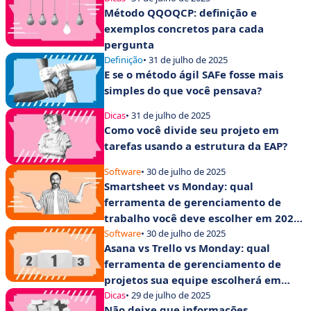
Método QQOQCP: definição e
exemplos concretos para cada
pergunta
Definição
• 31 de julho de 2025
E se o método ágil SAFe fosse mais
simples do que você pensava?
Dicas
• 31 de julho de 2025
Como você divide seu projeto em
tarefas usando a estrutura da EAP?
Software
• 30 de julho de 2025
Smartsheet vs Monday: qual
ferramenta de gerenciamento de
trabalho você deve escolher em 2025
para aumentar a produtividade de
Software
• 30 de julho de 2025
Asana vs Trello vs Monday: qual
suas equipes?
ferramenta de gerenciamento de
projetos sua equipe escolherá em
2025?
Dicas
• 29 de julho de 2025
Não deixe que informações