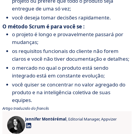
projeto ou prefere que todo o produto seja
dos clientes
entregue de uma só vez;
você deseja tomar decisões rapidamente.
O cliente
intervém
O método Scrum é para você se :
com mais
o projeto é longo e provavelmente passará por
O cliente vê e
frequência,
mudanças;
Controle de
valida o produto
visualizando
os requisitos funcionais do cliente não forem
qualidade
no final do
e validando 
claros e você não tiver documentação e detalhes;
projeto
projeto em
o mercado no qual o produto está sendo
diferentes
integrado está em constante evolução;
estágios
você quiser se concentrar no valor agregado do
produto e na inteligência coletiva de suas
Produzida em
equipes.
grandes
Menos
Artigo traduzido do francês
quantidades:
extensa,
fornece uma
graças à
Jennifer Montérémal
, Editorial Manager, Appvizer
estrutura para
abordagem
Documentação
o projeto e
incremental