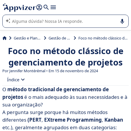
de nossa IA (várias linhas com
shift + enter
).
A IA do Appvizer o orienta no uso ou na seleção de software
SaaS para sua empresa.
Gestão e Planejamento
Gestão de projetos
Foco no método clássico de gerenciamento de projetos
Foco no método clássico de
gerenciamento de projetos
Por
Jennifer Montérémal
• Em 15 de novembro de 2024
Índice
O
método tradicional de gerenciamento de
• O que é a metodologia de projeto clássica?
projetos
é o mais adequado às suas necessidades e à
• O que são métodos tradicionais de gerenciamento de
sua organização?
projetos?
A pergunta surge porque há muitos métodos
diferentes
(PERT
,
EXtreme Programming
,
Kanban
• Método tradicional de gerenciamento de projetos VS
método Scrum
etc.), geralmente agrupados em duas categorias: