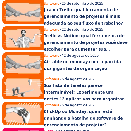
Software
• 25 de setembro de 2025
Jira ou Trello: qual ferramenta de
gerenciamento de projetos é mais
adequada ao seu fluxo de trabalho?
Software
• 22 de setembro de 2025
Trello vs Notion: qual ferramenta de
gerenciamento de projetos você deve
escolher para aumentar sua
produtividade?
Software
• 12 de agosto de 2025
Airtable ou monday.com: a partida
dos gigantes da organização
Software
• 6 de agosto de 2025
Sua lista de tarefas parece
interminável? Experimente um
destes 12 aplicativos para organizar
suas tarefas
Software
• 5 de agosto de 2025
ClickUp ou Monday: quem está
ganhando a batalha do software de
gerenciamento de projetos?
Dicas
• 1 de agosto de 2025