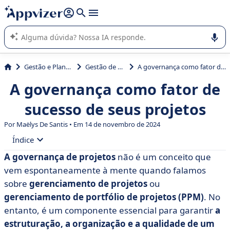
de nossa IA (várias linhas com
shift + enter
).
A IA do Appvizer o orienta no uso ou na seleção de software
SaaS para sua empresa.
Gestão e Planejamento
Gestão de projetos
A governança como fator de sucesso de seus projetos
A governança como fator de
sucesso de seus projetos
Por
Maëlys De Santis
• Em 14 de novembro de 2024
Índice
A governança de projetos
não é um conceito que
• O que é governança de projetos?
vem espontaneamente à mente quando falamos
• Os benefícios da governança de projetos
sobre
gerenciamento de projetos
ou
gerenciamento de portfólio de projetos
(PPM)
. No
• 4 fatores de sucesso para a governança do seu
entanto, é um componente essencial para garantir
a
projeto
estruturação, a organização e a qualidade de um
• Software de PPM: o que eu ganho com isso?