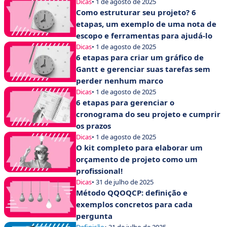
Dicas
• 1 de agosto de 2025
Como estruturar seu projeto? 6
etapas, um exemplo de uma nota de
escopo e ferramentas para ajudá-lo
Dicas
• 1 de agosto de 2025
6 etapas para criar um gráfico de
Gantt e gerenciar suas tarefas sem
perder nenhum marco
Dicas
• 1 de agosto de 2025
6 etapas para gerenciar o
cronograma do seu projeto e cumprir
os prazos
Dicas
• 1 de agosto de 2025
O kit completo para elaborar um
orçamento de projeto como um
profissional!
Dicas
• 31 de julho de 2025
Método QQOQCP: definição e
exemplos concretos para cada
pergunta
Definição
• 31 de julho de 2025