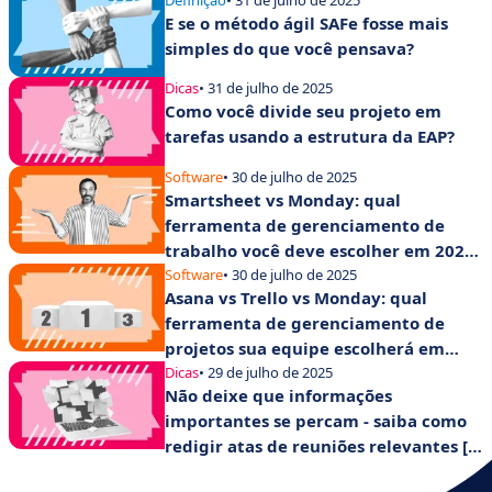
E se o método ágil SAFe fosse mais
simples do que você pensava?
Dicas
• 31 de julho de 2025
Como você divide seu projeto em
tarefas usando a estrutura da EAP?
Software
• 30 de julho de 2025
Smartsheet vs Monday: qual
ferramenta de gerenciamento de
trabalho você deve escolher em 2025
para aumentar a produtividade de
Software
• 30 de julho de 2025
Asana vs Trello vs Monday: qual
suas equipes?
ferramenta de gerenciamento de
projetos sua equipe escolherá em
2025?
Dicas
• 29 de julho de 2025
Não deixe que informações
importantes se percam - saiba como
redigir atas de reuniões relevantes [+
modelo].