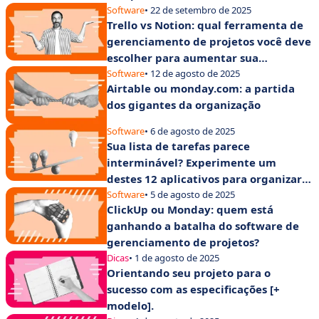
Software
• 22 de setembro de 2025
Trello vs Notion: qual ferramenta de
gerenciamento de projetos você deve
escolher para aumentar sua
produtividade?
Software
• 12 de agosto de 2025
Airtable ou monday.com: a partida
dos gigantes da organização
Software
• 6 de agosto de 2025
Sua lista de tarefas parece
interminável? Experimente um
destes 12 aplicativos para organizar
suas tarefas
Software
• 5 de agosto de 2025
ClickUp ou Monday: quem está
ganhando a batalha do software de
gerenciamento de projetos?
Dicas
• 1 de agosto de 2025
Orientando seu projeto para o
sucesso com as especificações [+
modelo].