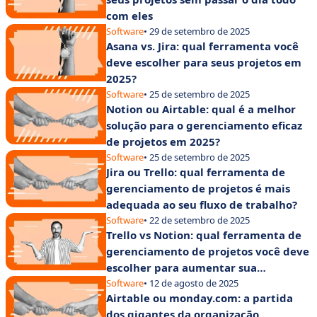
com eles
Software
• 29 de setembro de 2025
Asana vs. Jira: qual ferramenta você
deve escolher para seus projetos em
2025?
Software
• 25 de setembro de 2025
Notion ou Airtable: qual é a melhor
solução para o gerenciamento eficaz
de projetos em 2025?
Software
• 25 de setembro de 2025
Jira ou Trello: qual ferramenta de
gerenciamento de projetos é mais
adequada ao seu fluxo de trabalho?
Software
• 22 de setembro de 2025
Trello vs Notion: qual ferramenta de
gerenciamento de projetos você deve
escolher para aumentar sua
produtividade?
Software
• 12 de agosto de 2025
Airtable ou monday.com: a partida
dos gigantes da organização