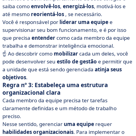
saiba como
envolvê-los
,
energizá-los
, motivá-los e
até mesmo
reorientá-los
, se necessário.
Você é responsável por
liderar uma equipe
e
supervisionar seu bom funcionamento, e é por isso
que precisa
entender
como cada membro da equipe
trabalha e demonstrar inteligência emocional.
☝️
Ao descobrir como
mobilizar
cada um deles, você
pode desenvolver seu
estilo de gestão
e permitir que
a unidade que está sendo gerenciada
atinja seus
objetivos
.
Regra nº 3: Estabeleça uma estrutura
organizacional clara
Cada membro da equipe precisa ter tarefas
claramente definidas e um método de trabalho
preciso.
Nesse sentido, gerenciar
uma equipe
requer
habilidades organizacionais
. Para implementar o