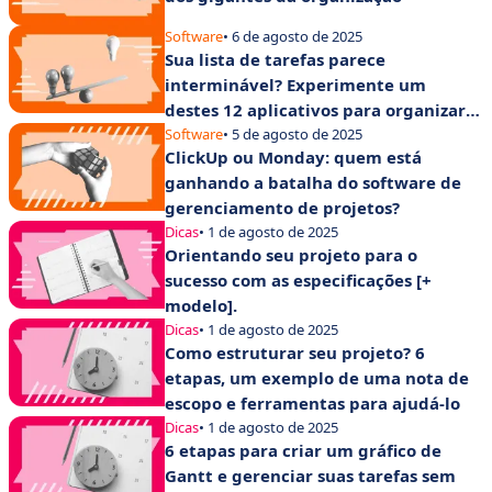
Software
• 6 de agosto de 2025
Sua lista de tarefas parece
interminável? Experimente um
destes 12 aplicativos para organizar
suas tarefas
Software
• 5 de agosto de 2025
ClickUp ou Monday: quem está
ganhando a batalha do software de
gerenciamento de projetos?
Dicas
• 1 de agosto de 2025
Orientando seu projeto para o
sucesso com as especificações [+
modelo].
Dicas
• 1 de agosto de 2025
Como estruturar seu projeto? 6
etapas, um exemplo de uma nota de
escopo e ferramentas para ajudá-lo
Dicas
• 1 de agosto de 2025
6 etapas para criar um gráfico de
Gantt e gerenciar suas tarefas sem