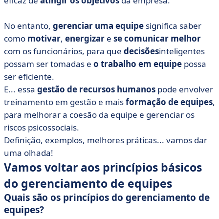
eficaz de
atingir os objetivos
da empresa.
• Uma empresa ágil com alta qualidade de vida
profissional
No entanto,
gerenciar uma equipe
significa saber
como
motivar
,
energizar
e
se comunicar melhor
com os funcionários, para que
decisões
inteligentes
possam ser tomadas e
o trabalho em equipe
possa
ser eficiente.
E... essa
gestão de recursos humanos
pode envolver
treinamento em gestão e mais
formação de equipes
,
para melhorar a coesão da equipe e gerenciar os
riscos psicossociais.
Definição, exemplos, melhores práticas... vamos dar
uma olhada!
Vamos voltar aos princípios básicos
do gerenciamento de equipes
Quais são os princípios do gerenciamento de
equipes?