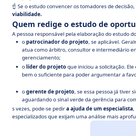
☝️ Se o estudo convencer os tomadores de decisão
viabilidade.
Quem redige o estudo de oportu
A pessoa responsável pela elaboração do estudo do 
o
patrocinador do projeto
, se aplicável. Ge
atua como árbitro, consultor e intermediário en
gerenciamento;
o
líder do projeto
que iniciou a solicitação. E
bem o suficiente para poder argumentar a favor
o
gerente de projeto
, se essa pessoa já tiver
aguardando o sinal verde da gerência para co
s vezes, pode-se pedir
a ajuda de um especialista
,
especializados que exijam uma análise mais aprofu