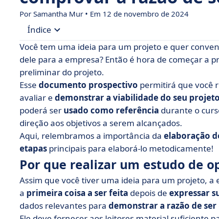
Por Samantha Mur • Em 12 de novembro de 2024
Índice
Você tem uma ideia para um projeto e quer convenc
• Por que realizar um estudo de oportunidade?
dele para a empresa? Então é hora de começar a 
preliminar do projeto.
• Quem redige o estudo de oportunidade de um 
Esse
documento prospectivo
permitirá que você 
• Como realizar um estudo de oportunidade? As
avaliar e
demonstrar a viabilidade do seu projet
• Exemplo de um estudo de oportunidade para 
poderá ser
usado como
referência
durante o curs
direção aos objetivos a serem alcançados.
• Pronto para transformar suas oportunidades 
Aqui, relembramos a importância da
elaboração d
etapas
principais para elaborá-lo metodicamente!
Por que realizar um estudo de o
Assim que você tiver uma ideia para um projeto, a
a
primeira coisa a ser feita
depois de
expressar s
dados relevantes para
demonstrar a razão de ser
Ele deve fornecer aos leitores material suficiente