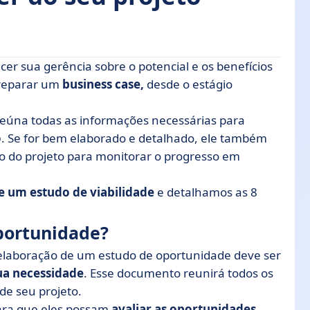
er sua gerência sobre o potencial e os benefícios
preparar um
business case,
desde o estágio
projeto?
reúna todas as informações necessárias para
 8 etapas
o
. Se for bem elaborado e detalhado, ele também
um projeto
o do projeto para monitorar o progresso em
em lucros?
e um estudo de viabilidade
e detalhamos as 8
portunidade?
 elaboração de um estudo de oportunidade deve ser
ua necessidade
. Esse documento reunirá todos os
de seu projeto.
 para que eles possam
avaliar as oportunidades