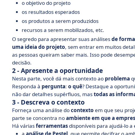
o objetivo do projeto
os resultados esperados
os produtos a serem produzidos
recursos a serem mobilizados, etc.
O segredo para apresentar suas análises
de forma
uma ideia do projeto
, sem entrar em muitos deta
as pessoas queiram saber mais. Isso pode desemp
decisão.
2 - Apresente a oportunidade
Nesta parte, você dá mais contexto ao
problema
qu
Responda à
pergunta
:
o quê
? Destaque a oportun
não dar detalhes supérfluos, mas
todas as inform
3 - Descreva o contexto
Forneça uma análise do
contexto
em que seu proje
parte se concentra no
ambiente em que a empres
Há várias
ferramentas
disponíveis para ajudá-lo a
a
análise de Pestel
, que permite decifrar o am