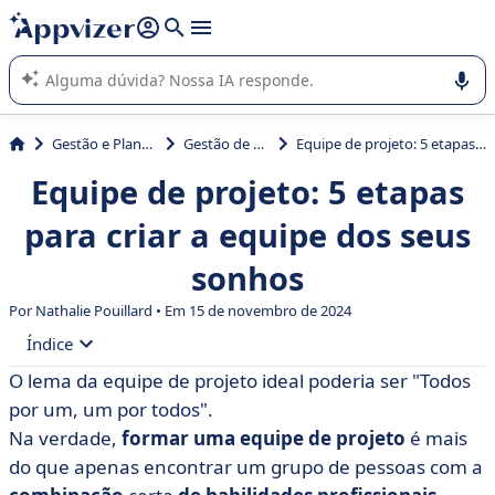
de nossa IA (várias linhas com
shift + enter
).
A IA do Appvizer o orienta no uso ou na seleção de software
SaaS para sua empresa.
Gestão e Planejamento
Gestão de projetos
Equipe de projeto: 5 etapas para criar a equipe dos seus sonhos
Equipe de projeto: 5 etapas
para criar a equipe dos seus
sonhos
Por Nathalie Pouillard • Em 15 de novembro de 2024
Índice
O lema da equipe de projeto ideal poderia ser "Todos
• O que é uma equipe de projeto?
por um, um por todos".
• Como é formada uma equipe de projeto?
Na verdade,
formar uma equipe de projeto
é mais
do que apenas encontrar um grupo de pessoas com a
• As 5 fases do desenvolvimento de uma equipe de