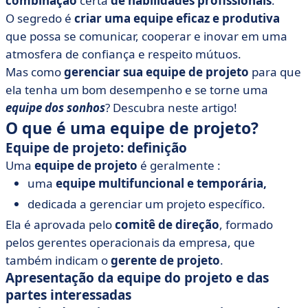
combinação
certa
de habilidades profissionais
.
projeto
O segredo é
criar uma equipe
eficaz e produtiva
• 6 dicas para liderar uma equipe de projeto eficaz
que possa se comunicar, cooperar e inovar em uma
atmosfera de confiança e respeito mútuos.
Mas como
gerenciar sua equipe de projeto
para que
ela tenha um bom desempenho e se torne uma
equipe dos sonhos
? Descubra neste artigo!
O que é uma equipe de projeto?
Equipe de projeto: definição
Uma
equipe de projeto
é geralmente :
uma
equipe multifuncional e temporária,
dedicada a gerenciar um projeto específico.
Ela é aprovada pelo
comitê de direção
, formado
pelos gerentes operacionais da empresa, que
também indicam o
gerente de projeto
.
Apresentação da equipe do projeto e das
partes interessadas