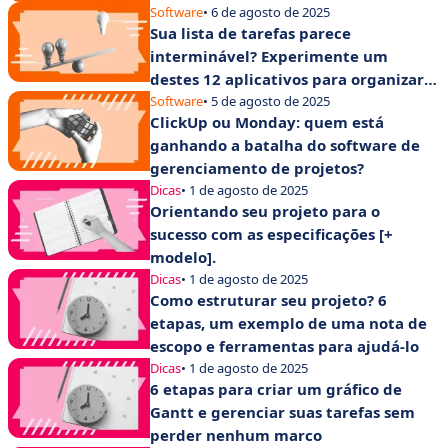
Software
• 6 de agosto de 2025
Sua lista de tarefas parece
interminável? Experimente um
destes 12 aplicativos para organizar
suas tarefas
Software
• 5 de agosto de 2025
ClickUp ou Monday: quem está
ganhando a batalha do software de
gerenciamento de projetos?
Dicas
• 1 de agosto de 2025
Orientando seu projeto para o
sucesso com as especificações [+
modelo].
Dicas
• 1 de agosto de 2025
Como estruturar seu projeto? 6
etapas, um exemplo de uma nota de
escopo e ferramentas para ajudá-lo
Dicas
• 1 de agosto de 2025
6 etapas para criar um gráfico de
Gantt e gerenciar suas tarefas sem
perder nenhum marco