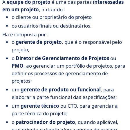
A
equipe do projeto
é uma das partes
interessadas
em um projeto
, incluindo :
o cliente ou proprietário do projeto
os usuários finais ou destinatários.
Ela é composta por :
o
gerente de
projeto
, que é o responsável pelo
projeto;
o
Diretor de Gerenciamento de Projetos
ou
PMO
, ao gerenciar um portfólio de projetos, para
definir os processos de gerenciamento de
projetos;
um
gerente de produto ou funcional
, para
elaborar a parte funcional das especificações;
um
gerente técnico
ou CTO, para gerenciar a
parte técnica do projeto;
o
patrocinador do projeto
, quando aplicável,
que orienta o cliente e/ou a equipe do projeto