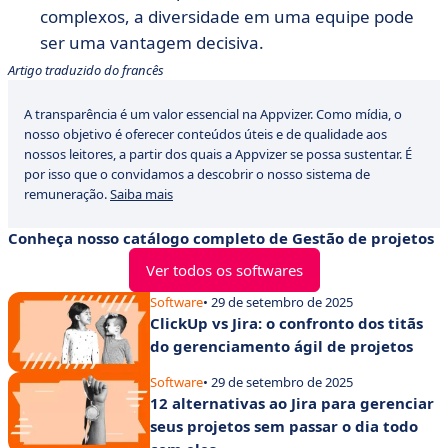
complexos, a diversidade em uma equipe pode
ser uma vantagem decisiva.
Artigo traduzido do francês
A transparência é um valor essencial na Appvizer. Como mídia, o
nosso objetivo é oferecer conteúdos úteis e de qualidade aos
nossos leitores, a partir dos quais a Appvizer se possa sustentar. É
por isso que o convidamos a descobrir o nosso sistema de
remuneração.
Saiba mais
Conheça nosso catálogo completo de Gestão de projetos
Ver todos os softwares
Software
• 29 de setembro de 2025
ClickUp vs Jira: o confronto dos titãs
do gerenciamento ágil de projetos
Software
• 29 de setembro de 2025
12 alternativas ao Jira para gerenciar
seus projetos sem passar o dia todo