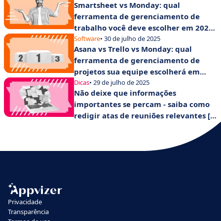
Smartsheet vs Monday: qual
ferramenta de gerenciamento de
trabalho você deve escolher em 2025
para aumentar a produtividade de
Software
• 30 de julho de 2025
Asana vs Trello vs Monday: qual
suas equipes?
ferramenta de gerenciamento de
projetos sua equipe escolherá em
2025?
Dicas
• 29 de julho de 2025
Não deixe que informações
importantes se percam - saiba como
redigir atas de reuniões relevantes [+
modelo].
Privacidade
Transparência