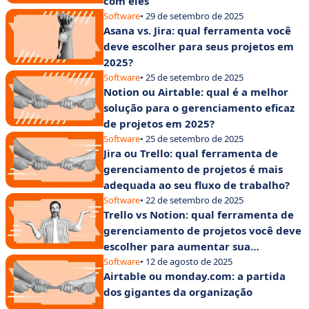
com eles
Software
• 29 de setembro de 2025
Asana vs. Jira: qual ferramenta você
deve escolher para seus projetos em
2025?
Software
• 25 de setembro de 2025
Notion ou Airtable: qual é a melhor
solução para o gerenciamento eficaz
de projetos em 2025?
Software
• 25 de setembro de 2025
Jira ou Trello: qual ferramenta de
gerenciamento de projetos é mais
adequada ao seu fluxo de trabalho?
Software
• 22 de setembro de 2025
Trello vs Notion: qual ferramenta de
gerenciamento de projetos você deve
escolher para aumentar sua
produtividade?
Software
• 12 de agosto de 2025
Airtable ou monday.com: a partida
dos gigantes da organização