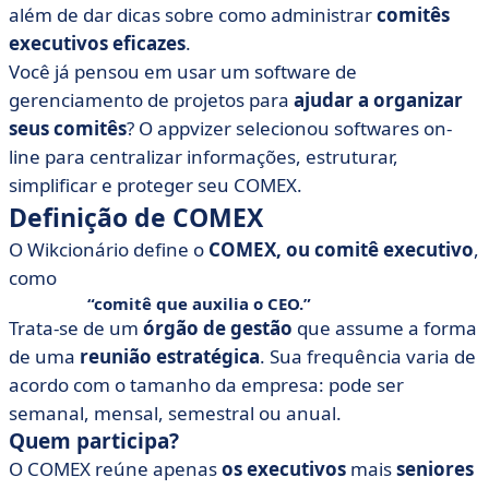
• Outros órgãos de gerenciamento da empresa
além de dar dicas sobre como administrar
comitês
• Mulheres nos comitês executivos
executivos eficazes
.
Você já pensou em usar um software de
gerenciamento de projetos para
ajudar a organizar
seus comitês
? O appvizer selecionou softwares on-
line para centralizar informações, estruturar,
simplificar e proteger seu COMEX.
Definição de COMEX
O Wikcionário define o
COMEX, ou comitê executivo
,
como
comitê que auxilia o CEO.
Trata-se de um
órgão de gestão
que assume a forma
de uma
reunião estratégica
. Sua frequência varia de
acordo com o tamanho da empresa: pode ser
semanal, mensal, semestral ou anual.
Quem participa?
O COMEX reúne apenas
os executivos
mais
seniores