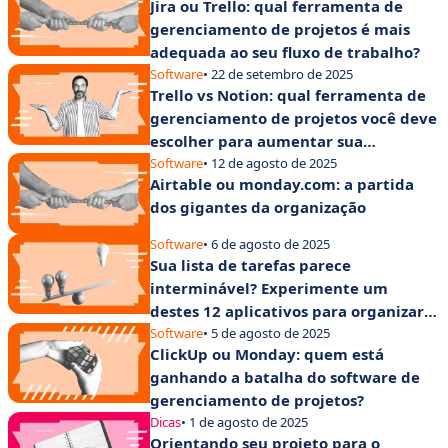
Jira ou Trello: qual ferramenta de
gerenciamento de projetos é mais
adequada ao seu fluxo de trabalho?
Software
• 22 de setembro de 2025
Trello vs Notion: qual ferramenta de
gerenciamento de projetos você deve
escolher para aumentar sua
produtividade?
Software
• 12 de agosto de 2025
Airtable ou monday.com: a partida
dos gigantes da organização
Software
• 6 de agosto de 2025
Sua lista de tarefas parece
interminável? Experimente um
destes 12 aplicativos para organizar
suas tarefas
Software
• 5 de agosto de 2025
ClickUp ou Monday: quem está
ganhando a batalha do software de
gerenciamento de projetos?
Dicas
• 1 de agosto de 2025
Orientando seu projeto para o