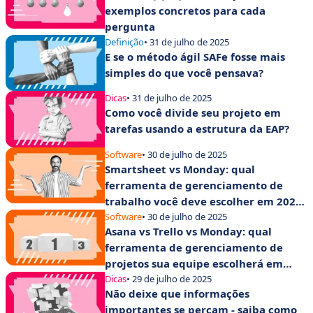
exemplos concretos para cada
pergunta
Definição
• 31 de julho de 2025
E se o método ágil SAFe fosse mais
simples do que você pensava?
Dicas
• 31 de julho de 2025
Como você divide seu projeto em
tarefas usando a estrutura da EAP?
Software
• 30 de julho de 2025
Smartsheet vs Monday: qual
ferramenta de gerenciamento de
trabalho você deve escolher em 2025
para aumentar a produtividade de
Software
• 30 de julho de 2025
Asana vs Trello vs Monday: qual
suas equipes?
ferramenta de gerenciamento de
projetos sua equipe escolherá em
2025?
Dicas
• 29 de julho de 2025
Não deixe que informações
importantes se percam - saiba como