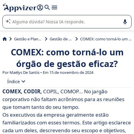
de nossa IA (várias linhas com
shift + enter
).
A IA do Appvizer o orienta no uso ou na seleção de software
SaaS para sua empresa.
Gestão e Planejamento
Gestão de projetos
COMEX: como torná-lo um órgão de gestão eficaz?
COMEX: como torná-lo um
órgão de gestão eficaz?
Por
Maëlys De Santis
• Em 15 de novembro de 2024
Índice
COMEX, CODIR,
COPIL, COMOP... No jargão
• Definição de COMEX
corporativo não faltam acrônimos para as reuniões
• Shadow Comex: o que é isso?
que tomam tanto do seu tempo.
Os executivos da empresa geralmente estão
• Dicas para um Comitê Executivo eficaz
familiarizados com esses termos. Este artigo esclarece
• COMEX/CODIR: qual é a diferença?
cada um deles, descrevendo seu escopo e objetivos,