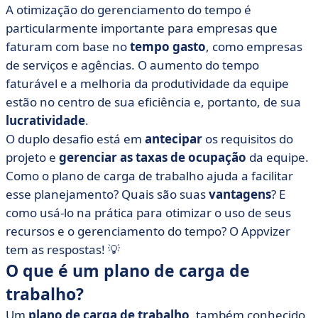
trabalho
A otimização do gerenciamento do tempo é
particularmente importante para empresas que
• Como faço para criar um cronograma de carga de
trabalho no Excel?
faturam com base no
tempo gasto
, como empresas
de serviços e agências. O aumento do tempo
• E quanto ao software?
faturável e a melhoria da produtividade da equipe
• Objetivos: eficiência e lucratividade
estão no centro de sua eficiência e, portanto, de sua
lucratividade
.
O duplo desafio está em
antecipar
os requisitos do
projeto e
gerenciar as taxas de ocupação
da equipe.
Como o plano de carga de trabalho ajuda a facilitar
esse planejamento? Quais são suas
vantagens
?
E
como usá-lo na prática para otimizar o uso de seus
recursos e o gerenciamento do tempo? O Appvizer
tem as respostas! 💡
O que é um plano de carga de
trabalho?
Um
plano de carga de trabalho
, também conhecido