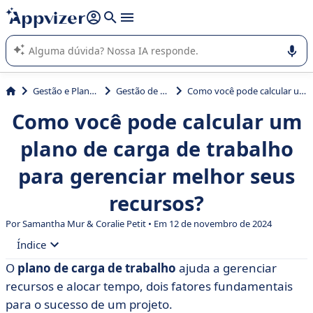
de nossa IA (várias linhas com
shift + enter
).
A IA do Appvizer o orienta no uso ou na seleção de software
SaaS para sua empresa.
Gestão e Planejamento
Gestão de projetos
Como você pode calcular um plano de carga de trabalho para gerenciar melhor seus recursos?
Como você pode calcular um
plano de carga de trabalho
para gerenciar melhor seus
recursos?
Por Samantha Mur & Coralie Petit • Em 12 de novembro de 2024
Índice
O
plano de carga de trabalho
ajuda a gerenciar
• O que é um plano de carga de trabalho?
recursos e alocar tempo, dois fatores fundamentais
• Os desafios e benefícios do planejamento da carga de
para o sucesso de um projeto.