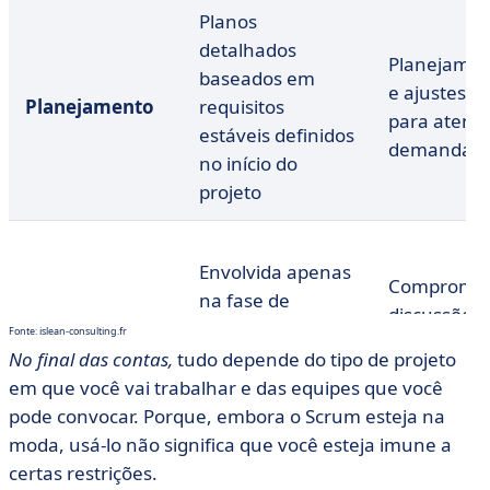
Planos
detalhados
Planejamen
baseados em
e ajustes, s
Planejamento
requisitos
para atend
estáveis definidos
demandas
no início do
projeto
Envolvida apenas
Compromis
na fase de
discussões
Equipe
desenvolvimento,
Fonte: islean-consulting.fr
decisões co
sem visão geral
No final das contas,
tudo depende do tipo de projeto
equipe
do projeto
em que você vai trabalhar e das equipes que você
pode convocar. Porque, embora o Scrum esteja na
moda, usá-lo não significa que você esteja imune a
certas restrições.