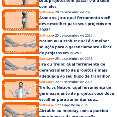
seus projetos sem passar o dia todo
com eles
Software
• 29 de setembro de 2025
Asana vs. Jira: qual ferramenta você
deve escolher para seus projetos em
2025?
Software
• 25 de setembro de 2025
Notion ou Airtable: qual é a melhor
solução para o gerenciamento eficaz
de projetos em 2025?
Software
• 25 de setembro de 2025
Jira ou Trello: qual ferramenta de
gerenciamento de projetos é mais
adequada ao seu fluxo de trabalho?
Software
• 22 de setembro de 2025
Trello vs Notion: qual ferramenta de
gerenciamento de projetos você deve
escolher para aumentar sua
produtividade?
Software
• 12 de agosto de 2025
Airtable ou monday.com: a partida
dos gigantes da organização