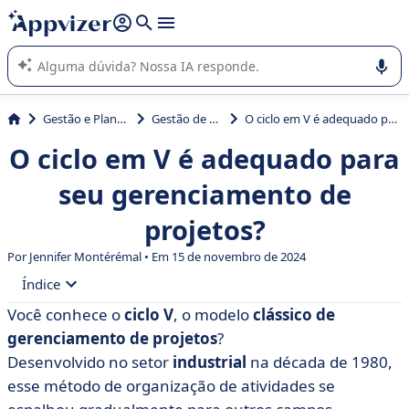
de nossa IA (várias linhas com
shift + enter
).
A IA do Appvizer o orienta no uso ou na seleção de software
SaaS para sua empresa.
Gestão e Planejamento
Gestão de projetos
O ciclo em V é adequado para seu gerenciamento de projetos?
O ciclo em V é adequado para
seu gerenciamento de
projetos?
Por
Jennifer Montérémal
• Em 15 de novembro de 2024
Índice
Você conhece o
ciclo V
, o modelo
clássico de
• Usando o ciclo V
gerenciamento de projetos
?
• Alternativas ao ciclo em V
Desenvolvido no setor
industrial
na década de 1980,
esse método de organização de atividades se
• Seleção de software para o gerenciamento de