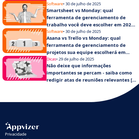
Software
• 30 de julho de 2025
Smartsheet vs Monday: qual
ferramenta de gerenciamento de
trabalho você deve escolher em 2025
para aumentar a produtividade de
Software
• 30 de julho de 2025
Asana vs Trello vs Monday: qual
suas equipes?
ferramenta de gerenciamento de
projetos sua equipe escolherá em
2025?
Dicas
• 29 de julho de 2025
Não deixe que informações
importantes se percam - saiba como
redigir atas de reuniões relevantes [+
modelo].
Privacidade