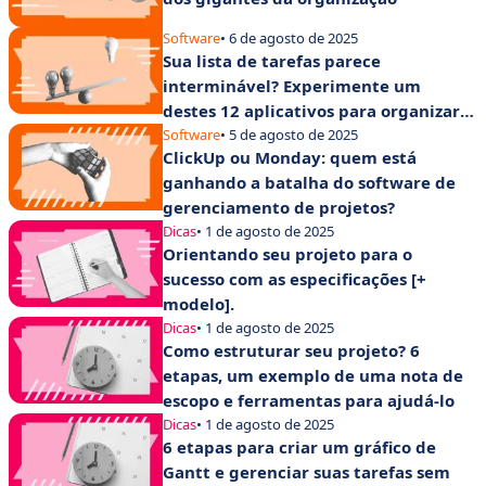
Software
• 6 de agosto de 2025
Sua lista de tarefas parece
interminável? Experimente um
destes 12 aplicativos para organizar
suas tarefas
Software
• 5 de agosto de 2025
ClickUp ou Monday: quem está
ganhando a batalha do software de
gerenciamento de projetos?
Dicas
• 1 de agosto de 2025
Orientando seu projeto para o
sucesso com as especificações [+
modelo].
Dicas
• 1 de agosto de 2025
Como estruturar seu projeto? 6
etapas, um exemplo de uma nota de
escopo e ferramentas para ajudá-lo
Dicas
• 1 de agosto de 2025
6 etapas para criar um gráfico de
Gantt e gerenciar suas tarefas sem