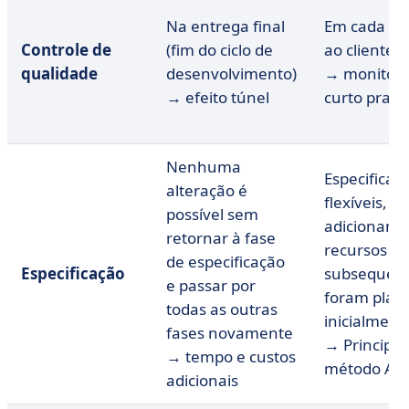
Na entrega final
Em cada ent
Controle de
(fim do ciclo de
ao cliente
qualidade
desenvolvimento)
→ monitor
→ efeito túnel
curto prazo
Nenhuma
Especificaç
alteração é
flexíveis,
possível sem
adicionand
retornar à fase
recursos 
de especificação
Especificação
subsequent
e passar por
foram plan
todas as outras
inicialment
fases novamente
→ Principa
→ tempo e custos
método Agi
adicionais