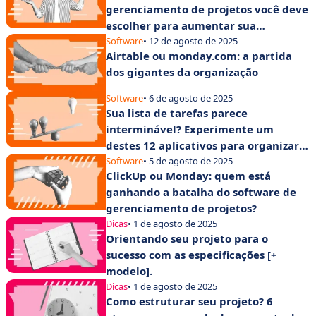
gerenciamento de projetos você deve
escolher para aumentar sua
produtividade?
Software
• 12 de agosto de 2025
Airtable ou monday.com: a partida
dos gigantes da organização
Software
• 6 de agosto de 2025
Sua lista de tarefas parece
interminável? Experimente um
destes 12 aplicativos para organizar
suas tarefas
Software
• 5 de agosto de 2025
ClickUp ou Monday: quem está
ganhando a batalha do software de
gerenciamento de projetos?
Dicas
• 1 de agosto de 2025
Orientando seu projeto para o
sucesso com as especificações [+
modelo].
Dicas
• 1 de agosto de 2025
Como estruturar seu projeto? 6