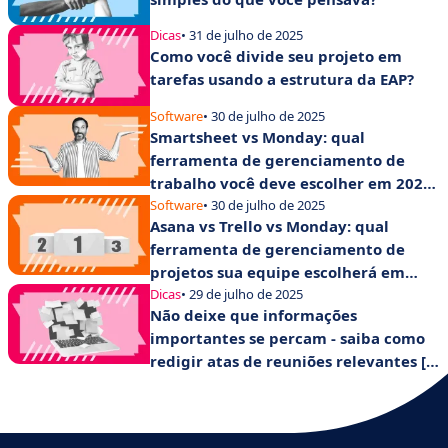
Dicas
• 31 de julho de 2025
Como você divide seu projeto em
tarefas usando a estrutura da EAP?
Software
• 30 de julho de 2025
Smartsheet vs Monday: qual
ferramenta de gerenciamento de
trabalho você deve escolher em 2025
para aumentar a produtividade de
Software
• 30 de julho de 2025
Asana vs Trello vs Monday: qual
suas equipes?
ferramenta de gerenciamento de
projetos sua equipe escolherá em
2025?
Dicas
• 29 de julho de 2025
Não deixe que informações
importantes se percam - saiba como
redigir atas de reuniões relevantes [+
modelo].