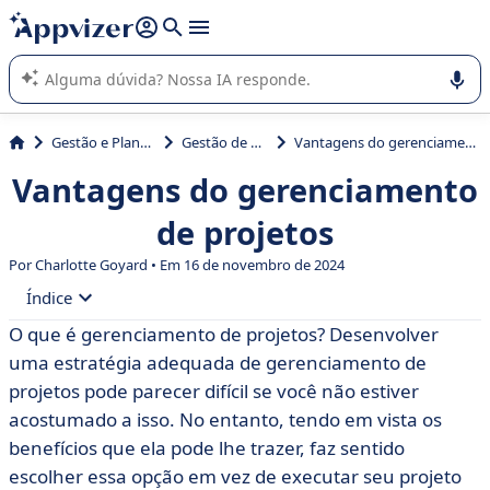
de nossa IA (várias linhas com
shift + enter
).
A IA do Appvizer o orienta no uso ou na seleção de software
SaaS para sua empresa.
Gestão e Planejamento
Gestão de projetos
Vantagens do gerenciamento de projetos
Vantagens do gerenciamento
de projetos
Por Charlotte Goyard • Em 16 de novembro de 2024
Índice
O que é gerenciamento de projetos? Desenvolver
• Ser capaz de avaliar se o projeto é viável
uma estratégia adequada de gerenciamento de
• Melhor antecipação de eventos
projetos pode parecer difícil se você não estiver
acostumado a isso. No entanto, tendo em vista os
• Reduzir esforços e custos
benefícios que ela pode lhe trazer, faz sentido
• Proponha um cronograma realista
escolher essa opção em vez de executar seu projeto