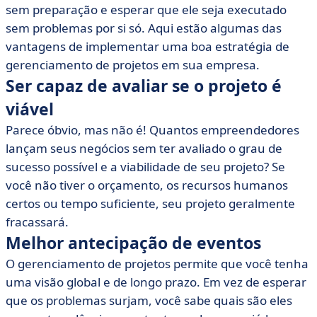
• Resolver problemas mais rapidamente
sem preparação e esperar que ele seja executado
• Gerencie melhor o seu orçamento
sem problemas por si só. Aqui estão algumas das
• Evite produtos ou serviços de baixa qualidade
vantagens de implementar uma boa estratégia de
gerenciamento de projetos em sua empresa.
• Comunique-se rapidamente
Ser capaz de avaliar se o projeto é
• Não perca a motivação
viável
Parece óbvio, mas não é! Quantos empreendedores
lançam seus negócios sem ter avaliado o grau de
sucesso possível e a viabilidade de seu projeto? Se
você não tiver o orçamento, os recursos humanos
certos ou tempo suficiente, seu projeto geralmente
fracassará.
Melhor antecipação de eventos
O gerenciamento de projetos permite que você tenha
uma visão global e de longo prazo. Em vez de esperar
que os problemas surjam, você sabe quais são eles