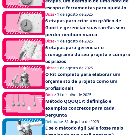
etapas, um exemplo de uma nota de
escopo e ferramentas para ajudá-lo
Dicas
• 1 de agosto de 2025
6 etapas para criar um gráfico de
Gantt e gerenciar suas tarefas sem
perder nenhum marco
Dicas
• 1 de agosto de 2025
6 etapas para gerenciar o
cronograma do seu projeto e cumprir
os prazos
Dicas
• 1 de agosto de 2025
O kit completo para elaborar um
orçamento de projeto como um
profissional!
Dicas
• 31 de julho de 2025
Método QQOQCP: definição e
exemplos concretos para cada
pergunta
Definição
• 31 de julho de 2025
E se o método ágil SAFe fosse mais
simples do que você pensava?