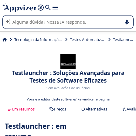
de nossa IA (várias linhas com
shift + enter
).
A IA do Appvizer o orienta no uso ou na seleção de software
SaaS para sua empresa.
Tecnologia da Informação (TI)
Testes Automatizados
Testlauncher
Testlauncher : Soluções Avançadas para
Testes de Software Eficazes
Sem avaliações de usuários
Você é o editor deste software?
Reivindicar a página
Em resumos
Preços
Alternativas
Avali
Testlauncher : em