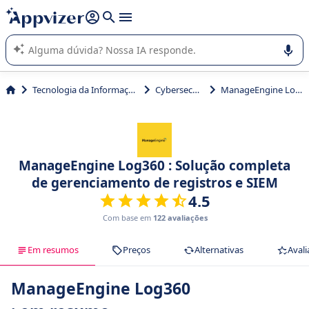
de nossa IA (várias linhas com
shift + enter
).
A IA do Appvizer o orienta no uso ou na seleção de software
SaaS para sua empresa.
Tecnologia da Informação (TI)
Cybersecurity
ManageEngine Log360
ManageEngine Log360 : Solução completa
de gerenciamento de registros e SIEM
4.5
Com base em
122 avaliações
Em resumos
Preços
Alternativas
Avali
ManageEngine Log360