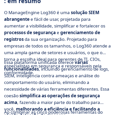
: em resumo
O ManageEngine Log360 é uma
solução SIEM
abrangente
e fácil de usar, projetada para
aumentar a visibilidade, simplificar e fortalecer os
processos de
segurança
e
gerenciamento de
registros
da sua organização. Projetado para
empresas de todos os tamanhos, o Log360 atende a
uma ampla gama de setores e usuários, o que o
torna a escolha ideal para gerentes de TI, CIOs,
Essa plataforma unificada oferece
várias
especialistas em segurança e responsáveis pela
funcionalidades
, incluindo gerenciamento de logs,
conformidade.
SIEM, inteligência contra ameaças e análise do
comportamento do usuário, eliminando a
necessidade de várias ferramentas diferentes. Essa
coesão
simplifica as operações de segurança
acima
, fazendo a maior parte do trabalho para
você,
melhorando a eficiência e facilitando a
Ao combinar as cinco poderosas ferramentas do