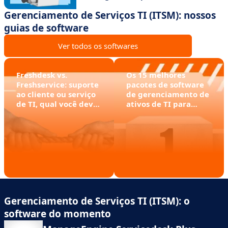
Gerenciamento de Serviços TI (ITSM): nossos
guias de software
Ver todos os softwares
Freshdesk vs.
Os 15 melhores
Freshservice: suporte
pacotes de software
ao cliente ou serviço
de gerenciamento de
de TI, qual você deve
ativos de TI para
escolher?
gerenciamento
controlado de ativos
Gerenciamento de Serviços TI (ITSM): o
software do momento