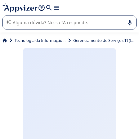
de nossa IA (várias linhas com
shift + enter
).
A IA do Appvizer o orienta no uso ou na seleção de software
SaaS para sua empresa.
Tecnologia da Informação (TI)
Gerenciamento de Serviços TI (ITSM)