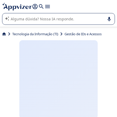
de nossa IA (várias linhas com
shift + enter
).
A IA do Appvizer o orienta no uso ou na seleção de software
SaaS para sua empresa.
Tecnologia da Informação (TI)
Gestão de IDs e Acessos