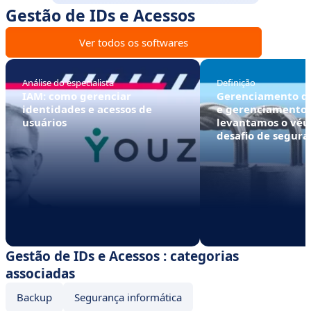
Gestão de IDs e Acessos
Ver todos os softwares
Análise do especialista
Definição
IAM: como gerenciar
Gerenciamento de
identidades e acessos de
e gerenciamento 
usuários
levantamos o véu 
desafio de segura
corporativa
Gestão de IDs e Acessos : categorias
associadas
Backup
Segurança informática