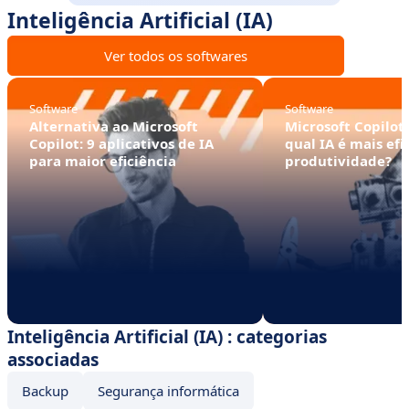
Inteligência Artificial (IA)
Ver todos os softwares
Software
Software
Alternativa ao Microsoft
Microsoft Copilot
Copilot: 9 aplicativos de IA
qual IA é mais efi
para maior eficiência
produtividade?
Inteligência Artificial (IA) : categorias
associadas
Backup
Segurança informática