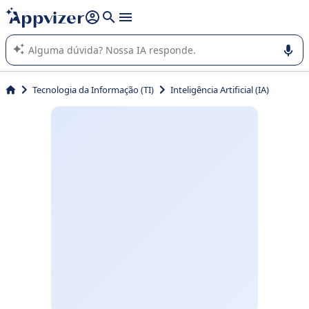
de nossa IA (várias linhas com
shift + enter
).
A IA do Appvizer o orienta no uso ou na seleção de software
SaaS para sua empresa.
Tecnologia da Informação (TI)
Inteligência Artificial (IA)