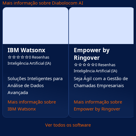
Mais informação sobre Diabolocom AI
IBM Watsonx
Empower by
Ringover
0 Resenhas
Inteligência Artificial (IA)
0 Resenhas
Inteligência Artificial (IA)
Soluções Inteligentes para
Seja Ágil com a Gestão de
Análise de Dados
Chamadas Empresariais
Avançada
Mais informação sobre
Mais informação sobre
IBM Watsonx
Empower by Ringover
Ver todos os software