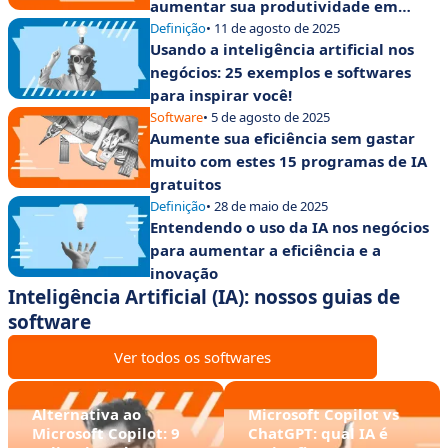
aumentar sua produtividade em
2025?
Definição
• 11 de agosto de 2025
Usando a inteligência artificial nos
negócios: 25 exemplos e softwares
para inspirar você!
Software
• 5 de agosto de 2025
Aumente sua eficiência sem gastar
muito com estes 15 programas de IA
gratuitos
Definição
• 28 de maio de 2025
Entendendo o uso da IA nos negócios
para aumentar a eficiência e a
inovação
Inteligência Artificial (IA): nossos guias de
software
Ver todos os softwares
Alternativa ao
Microsoft Copilot vs
Microsoft Copilot: 9
ChatGPT: qual IA é