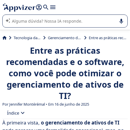
de nossa IA (várias linhas com
shift + enter
).
A IA do Appvizer o orienta no uso ou na seleção de software
SaaS para sua empresa.
Tecnologia da Informação (TI)
Gerenciamento de Serviços TI (ITSM)
Entre as práticas recomendadas e o software, como você pode otimizar o gerenciamento de ativos de TI?
Entre as práticas
recomendadas e o software,
como você pode otimizar o
gerenciamento de ativos de
TI?
Por
Jennifer Montérémal
• Em 16 de junho de 2025
Índice
À primeira vista,
o gerenciamento de ativos de TI
• O que é gerenciamento de ativos de TI?