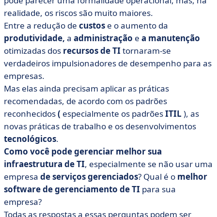
pode parecer uma formalidade operacional, mas, na
• Qual é a importância do gerenciamento otimizado de
realidade, os riscos são muito maiores.
ativos de TI?
Entre a redução de
custos
e o aumento da
produtividade,
a
administração
e
a manutenção
• 7 práticas recomendadas de gerenciamento de ativos
de TI
otimizadas dos
recursos de TI
tornaram-se
verdadeiros impulsionadores de desempenho para as
• 8 pacotes de software para gerenciar seu patrimônio
empresas.
de TI
Mas elas ainda precisam aplicar as práticas
• Quais critérios você deve usar ao escolher seu
recomendadas, de acordo com os padrões
software de gerenciamento de ativos de TI?
reconhecidos
(
especialmente os padrões
ITIL
), as
• E quanto à terceirização do gerenciamento de ativos
novas práticas de trabalho e os desenvolvimentos
de TI?
tecnológicos
.
• O que devemos lembrar sobre o gerenciamento de
Como você pode gerenciar melhor sua
ativos de TI?
infraestrutura de TI
, especialmente se não usar uma
empresa
de serviços gerenciados
? Qual é o
melhor
software de gerenciamento de TI
para sua
empresa?
Todas as respostas a essas perguntas podem ser