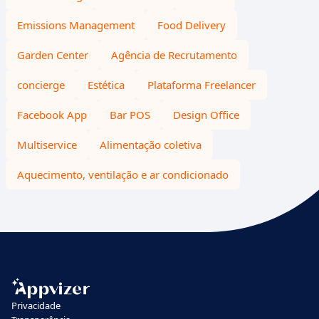
Emissions Management
Food Delivery
Garden Center
Agência de Recrutamento
concierge
Estética
Plataforma Freelancer
Facebook App
Bar POS
Design Office
Multiservice
Alimentação coletiva
Aquecimento, ventilação e ar condicionado
Privacidade