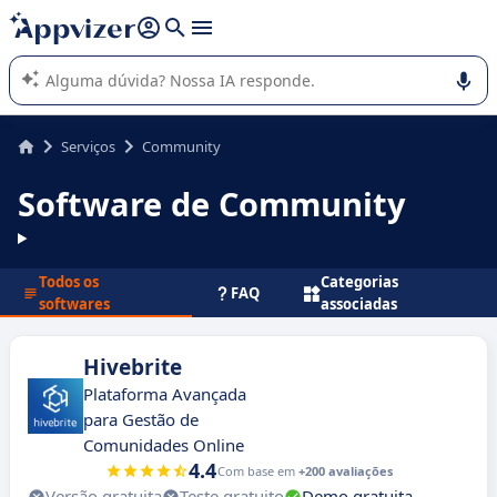
de nossa IA (várias linhas com
shift + enter
).
A IA do Appvizer o orienta no uso ou na seleção de software
SaaS para sua empresa.
Serviços
Community
Software de Community
Todos os
Categorias
FAQ
softwares
associadas
Hivebrite
Plataforma Avançada
para Gestão de
Comunidades Online
4.4
Com base em
+200 avaliações
Versão gratuita
Teste gratuito
Demo gratuita