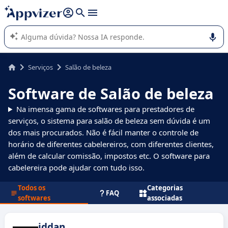
de nossa IA (várias linhas com
shift + enter
).
A IA do Appvizer o orienta no uso ou na seleção de software
SaaS para sua empresa.
Serviços
Salão de beleza
Software de Salão de beleza
Na imensa gama de softwares para prestadores de
serviços, o sistema para salão de beleza sem dúvida é um
dos mais procurados. Não é fácil manter o controle de
horário de diferentes cabelereiros, com diferentes clientes,
além de calcular comissão, impostos etc. O software para
cabelereira pode ajudar com tudo isso.
Todos os
Categorias
FAQ
softwares
associadas
iddan