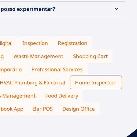
ue posso experimentar?
igital
Inspection
Registration
ng
Waste Management
Shopping Cart
emporário
Professional Services
HVAC Plumbing & Electrical
Home Inspection
ns Management
Food Delivery
ebook App
Bar POS
Design Office