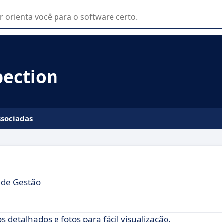
u na seleção de software SaaS para sua empresa.
pection
ssociadas
 de Gestão
s detalhados e fotos para fácil visualização.