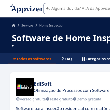
A IA do Appvizer o orienta no uso o
Serviços
Home Inspection
Software de Home Ins
Todos os softwares
FAQ
Categorias a
EdlSoft
Otimização de Processos com Software
Versão gratuita
Teste gratuito
Demo gratuita
Software para inspeção residencial com relatório