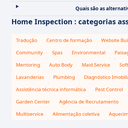
Quais são as alternat
Home Inspection : categorias as
Tradução
Centro de formação
Website Bui
Community
Spas
Environmental
Pais
Mentoring
Auto Body
Maid Service
Sof
Lavanderias
Plumbing
Diagnóstico Imobili
Assistência técnica informática
Pest Control
Garden Center
Agência de Recrutamento
Multiservice
Alimentação coletiva
Aquecime