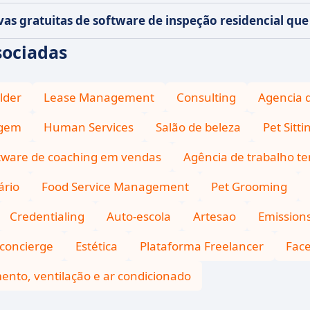
ivas gratuitas de software de inspeção residencial q
sociadas
lder
Lease Management
Consulting
Agencia d
agem
Human Services
Salão de beleza
Pet Sitti
tware de coaching em vendas
Agência de trabalho t
ário
Food Service Management
Pet Grooming
Credentialing
Auto-escola
Artesao
Emissio
concierge
Estética
Plataforma Freelancer
Fac
nto, ventilação e ar condicionado