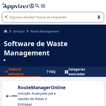
de nossa IA (várias linhas com
shift + enter
).
A IA do Appvizer o orienta no uso ou na seleção de software
SaaS para sua empresa.
Serviços
Waste Management
Software de Waste
Management
Todos os
Categorias
FAQ
softwares
associadas
RouteManagerOnline
Solução Avançada para
Gestão de Rotas e
Entregas