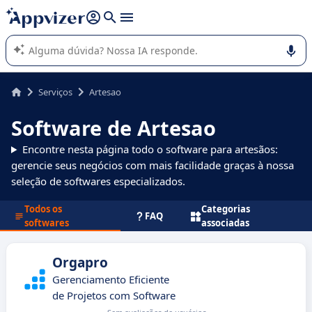
de nossa IA (várias linhas com
shift + enter
).
A IA do Appvizer o orienta no uso ou na seleção de software
SaaS para sua empresa.
Serviços
Artesao
Software de Artesao
Encontre nesta página todo o software para artesãos:
gerencie seus negócios com mais facilidade graças à nossa
seleção de softwares especializados.
Todos os
Categorias
FAQ
softwares
associadas
Orgapro
Gerenciamento Eficiente
de Projetos com Software