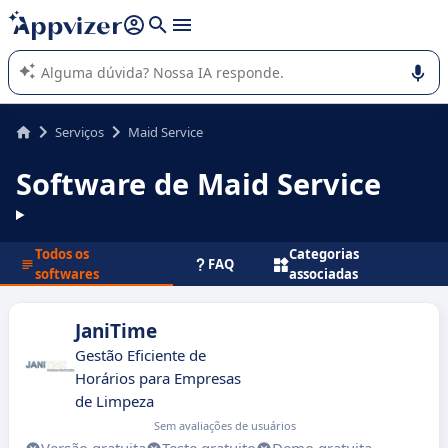
de nossa IA (várias linhas com
shift + enter
).
A IA do Appvizer o orienta no uso ou na seleção de software
SaaS para sua empresa.
Serviços
Maid Service
Software de Maid Service
Todos os
Categorias
FAQ
softwares
associadas
JaniTime
Gestão Eficiente de
Horários para Empresas
de Limpeza
Sem avaliações de usuários