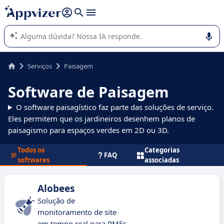
de nossa IA (várias linhas com
shift + enter
).
A IA do Appvizer o orienta no uso ou na seleção de software
SaaS para sua empresa.
Serviços
Paisagem
Software de Paisagem
O software paisagístico faz parte das soluções de serviço.
Eles permitem que os jardineiros desenhem planos de
paisagismo para espaços verdes em 2D ou 3D.
Todos os
Categorias
FAQ
softwares
associadas
Alobees
Solução de
monitoramento de site
em tempo real para PMEs