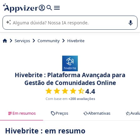
de nossa IA (várias linhas com
shift + enter
).
A IA do Appvizer o orienta no uso ou na seleção de software
SaaS para sua empresa.
Serviços
Community
Hivebrite
Hivebrite : Plataforma Avançada para
Gestão de Comunidades Online
4.4
Com base em
+200 avaliações
Em resumos
Preços
Alternativas
Avali
Hivebrite : em resumo