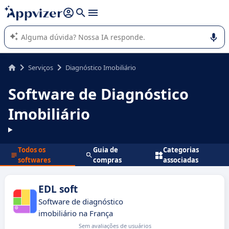
de nossa IA (várias linhas com
shift + enter
).
A IA do Appvizer o orienta no uso ou na seleção de software
SaaS para sua empresa.
Serviços
Diagnóstico Imobiliário
Software de Diagnóstico
Imobiliário
Todos os
Guia de
Categorias
softwares
compras
associadas
EDL soft
Software de diagnóstico
imobiliário na França
Sem avaliações de usuários