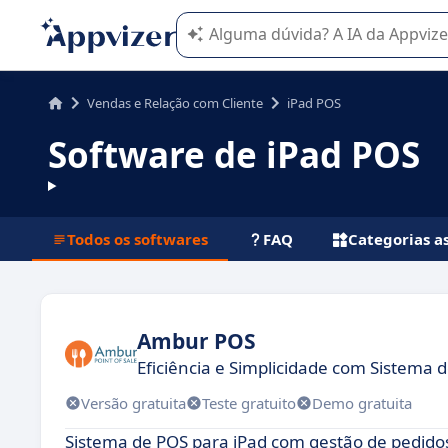
A IA do Appvizer o orienta no uso o
Vendas e Relação com Cliente
iPad POS
Software de iPad POS
Todos os softwares
FAQ
Categorias a
Ambur POS
Eficiência e Simplicidade com Sistema
Versão gratuita
Teste gratuito
Demo gratuita
Sistema de POS para iPad com gestão de pedidos