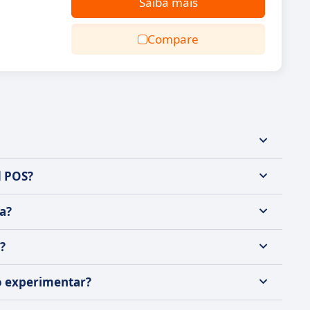
Saiba mais
Compare
d POS?
a?
?
so experimentar?