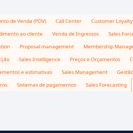
onto de Venda (PDV)
Call Center
Customer Loyalty
dimento ao cliente
Venda de Ingressos
Sales For
ation
Proposal management
Membership Manag
cção
Sales Intelligence
Preços e Orçamentos
C
amentos e estimativas
Sales Management
Gestã
iros
Sistemas de pagamentos
Sales Forecasting