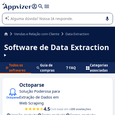
de nossa IA (várias linhas com
shift + enter
).
A IA do Appvizer o orienta no uso ou na seleção de software
SaaS para sua empresa.
Vendas e Relação com Cliente
Data Extraction
Software de Data Extraction
Todos os
Guia de
Categorias
FAQ
softwares
compras
associadas
Octoparse
Solução Poderosa para
Extração de Dados em
Web Scraping
4.5
Com base em
+200 avaliações
Versão gratuita
Teste gratuito
Demo gratuita