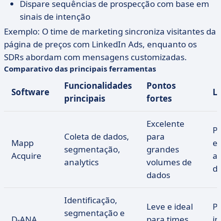
Dispare sequências de prospecção com base em
sinais de intenção
Exemplo: O time de marketing sincroniza visitantes da
página de preços com LinkedIn Ads, enquanto os
SDRs abordam com mensagens customizadas.
Comparativo das principais ferramentas
Funcionalidades
Pontos
Software
L
principais
fortes
Excelente
P
Coleta de dados,
para
Mapp
e
segmentação,
grandes
Acquire
a
analytics
volumes de
d
dados
Identificação,
Leve e ideal
P
segmentação e
D-ANA
para times
i