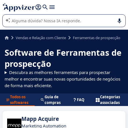
de nossa IA (várias linhas com
shift + enter
).
A IA do Appvizer o orienta no uso ou na seleção de software
SaaS para sua empresa.
Vendas e Relação com Cliente
Ferramentas de prospecção
Software de Ferramentas de
prospecção
Descubra as melhores ferramentas para prospectar
melhor e encontrar suas novas oportunidades de negócios
de forma mais eficiente.
Todos os
Guia de
Categorias
FAQ
softwares
compras
associadas
Mapp Acquire
Marketing Automation