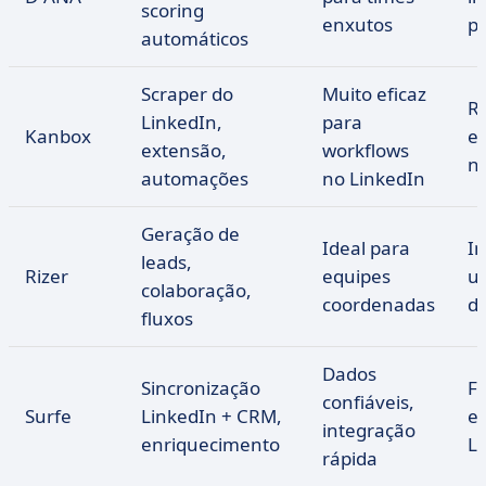
scoring
enxutos
pú
automáticos
Scraper do
Muito eficaz
R
LinkedIn,
para
Kanbox
e
extensão,
workflows
n
automações
no LinkedIn
Geração de
Ideal para
In
leads,
Rizer
equipes
u
colaboração,
coordenadas
d
fluxos
Dados
Sincronização
F
confiáveis,
Surfe
LinkedIn + CRM,
ex
integração
enriquecimento
L
rápida