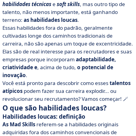
recrutadores identificarem
habilidades técnicas
e
soft skills
, mas outro tipo de
talento, não menos importante, está ganhando
• Integre as habilidades loucas no processo de
recrutamento
terreno:
as habilidades loucas
.
Essas habilidades fora do padrão, geralmente
• Dicas para os candidatos sobre como identificar e
cultivadas longe dos caminhos tradicionais de
usar suas habilidades loucas
carreira, não são apenas um toque de excentricidade.
• Hard, soft e agora mad: veja além das meras
Elas são de real interesse para os recrutadores e suas
habilidades técnicas dos candidatos
empresas porque incorporam
adaptabilidade,
criatividade e
, acima de tudo,
o potencial de
inovação
.
Você está pronto para descobrir como esses
talentos
atípicos
podem fazer sua carreira explodir... ou
revolucionar seu recrutamento? Vamos começar! 🪄
O que são habilidades loucas?
Habilidades loucas: definição
As Mad Skills
referem-se a habilidades originais
adquiridas fora dos caminhos convencionais de