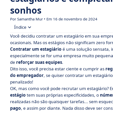
sonhos
Por Samantha Mur • Em 16 de novembro de 2024
Índice
Você decidiu contratar um estagiário em sua empre
• 5 regras a serem seguidas ao contratar um e
ocasionais. Mas os estágios não significam zero fo
Contratar um estagiário
é uma solução sensata,
• 6 práticas recomendadas para recrutar um tra
especialmente se for uma empresa muito pequena
• Resumindo: o que fazer e o que não fazer ao r
de
reforçar suas equipes
.
Dito isso, você precisa estar ciente e cumprir as
reg
do empregador
, se quiser contratar um estagiári
penalizado!
OK, mas como você pode recrutar um estagiário? En
estágio
tem suas próprias especificidades, o
númer
realizadas não são quaisquer tarefas... sem esque
pago
, e assim por diante. Nada disso deve ser co