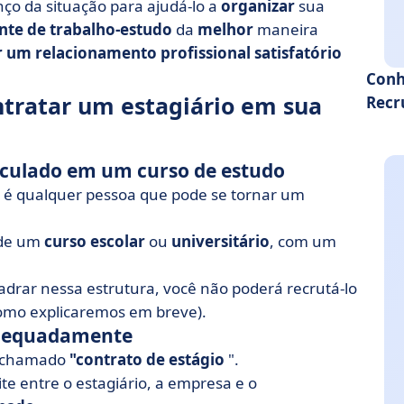
nço da situação para ajudá-lo a
organizar
sua
nte de trabalho-estudo
da
melhor
maneira
 um relacionamento profissional satisfatório
Conh
ntratar um estagiário em sua
Recr
riculado em um curso de estudo
 é qualquer pessoa que pode se tornar um
e de um
curso escolar
ou
universitário
, com um
adrar nessa estrutura, você não poderá recrutá-lo
 como explicaremos em breve).
 adequadamente
co chamado
"contrato de estágio
".
tite entre o estagiário, a empresa e o