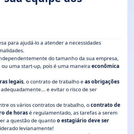
sa para ajudá-lo a atender a necessidades
stagiário em sua empresa
rmalidades.
 independentemente do tamanho da sua empresa,
inee
 ou uma start-up, pois é uma maneira
econômica
ecrutar um estagiário
ras legais
, o contrato de trabalho e
as obrigações
o adequadamente... e evitar o risco de ser
tre os vários contratos de trabalho, o
contrato de
o de horas
é regulamentado, as tarefas a serem
cer a questão de quanto
o estagiário deve ser
nsiderado levianamente!