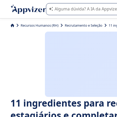
A IA do Appvizer o orienta no uso o
Recursos Humanos (RH)
Recrutamento e Seleção
11 in
11 ingredientes para r
estagiários e completa