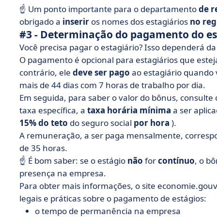
☝️ Um ponto importante para o departamento
de 
obrigado a
inserir
os nomes dos estagiários
no reg
#3 - Determinação do pagamento do es
Você precisa pagar o estagiário? Isso dependerá d
O pagamento é opcional para estagiários que est
contrário, ele
deve ser pago
ao estagiário quando 
mais de 44 dias com 7 horas de trabalho por dia.
Em seguida, para saber o valor do bônus, consulte
taxa específica, a
taxa horária mínima
a ser aplic
15% do teto
do seguro social
por hora
).
A remuneração, a ser paga mensalmente, correspo
de 35 horas.
☝️ É bom saber: se o estágio
não
for
contínuo
, o b
presença na empresa.
Para obter mais informações, o site economie.gou
legais e práticas sobre o pagamento de estágios:
o tempo de permanência na empresa