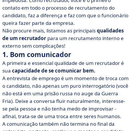
impiedosa. Como recrutador, você é o primeiro
• 4. Curiosidade
contato em todo o processo de recrutamento do
• 5. Sedutor
candidato, faz a diferença e faz com que o funcionário
• 6. Organização
queira fazer parte da empresa.
• 7. Capacidade de adaptação
Não procure mais, listamos as principais
qualidades
de um recrutador
para um recrutamento interno e
• 8. Cauteloso (mas não muito cauteloso)
externo sem complicações!
• 9. Boa rede de contatos
1. Bom comunicador
• 10. Persevere
A primeira e essencial qualidade de um recrutador é
sua
capacidade de se comunicar bem.
A entrevista de emprego é um momento de troca com
o candidato, não apenas um puro interrogatório (você
não está em uma prisão russa no auge da Guerra
Fria). Deixe a conversa fluir naturalmente, interesse-
se pela pessoa e não tenha medo de improvisar -
afinal, trata-se de uma troca entre seres humanos.
A comunicação também não termina no final da