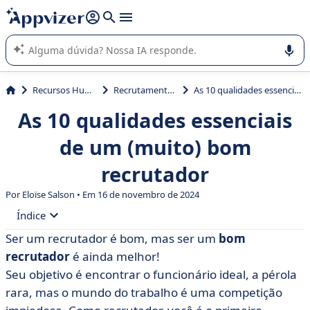
de nossa IA (várias linhas com
shift + enter
).
A IA do Appvizer o orienta no uso ou na seleção de software
SaaS para sua empresa.
Recursos Humanos (RH)
Recrutamento e Seleção
As 10 qualidades essenciais de um (muito) bom recrutador
As 10 qualidades essenciais
de um (muito) bom
recrutador
Por Eloïse Salson • Em 16 de novembro de 2024
Índice
Ser um recrutador é bom, mas ser um
bom
• 1. Bom comunicador
recrutador
é ainda melhor!
• 2. Confiança
Seu objetivo é encontrar o funcionário ideal, a pérola
rara, mas o mundo do trabalho é uma competição
• 3. Seja um bom ouvinte