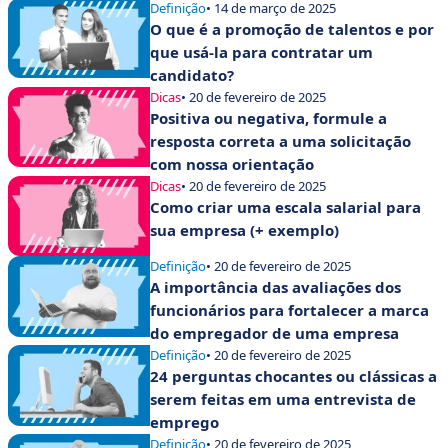
a tendência
Definição
• 14 de março de 2025
O que é a promoção de talentos e por
que usá-la para contratar um
candidato?
Dicas
• 20 de fevereiro de 2025
Positiva ou negativa, formule a
resposta correta a uma solicitação
com nossa orientação
Dicas
• 20 de fevereiro de 2025
Como criar uma escala salarial para
sua empresa (+ exemplo)
Definição
• 20 de fevereiro de 2025
A importância das avaliações dos
funcionários para fortalecer a marca
do empregador de uma empresa
Definição
• 20 de fevereiro de 2025
24 perguntas chocantes ou clássicas a
serem feitas em uma entrevista de
emprego
Definição
• 20 de fevereiro de 2025