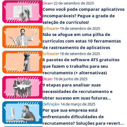
Dicas
• 22 de setembro de 2025
Como você pode comparar aplicativos
incomparáveis? Pegue a grade de
seleção de currículos!
Software
• 19 de setembro de 2025
Não se afogue em uma pilha de
currículos com estas 10 ferramentas
de rastreamento de aplicativos
Software
• 18 de setembro de 2025
6 pacotes de software ATS gratuitos
que fazem o trabalho para seu
recrutamento (+ alternativas)
Dicas
• 19 de junho de 2025
9 etapas para analisar suas
necessidades de recrutamento e
obter sucesso em suas futuras
contratações!
Definição
• 14 de março de 2025
Por que sua empresa está
enfrentando dificuldades de
recrutamento? Soluções para reverter