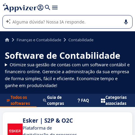
de nossa IA (várias linhas com
shift + enter
).
A IA do Appvizer o orienta no uso ou na seleção de software
SaaS para sua empresa.
Finanças e Contabilidade
Contabilidade
Software de Contabilidade
Otimize sua gestão de contas com um software contábil e
financeiro online. Gerencie a administração da sua empresa
de forma simples, fácil e eficiente. Economize tempo e
ganhe em produtividade!
Todos os
Guia de
Categorias
FAQ
softwares
compras
associadas
Esker | S2P & O2C
Plataforma de
digitalização de processos