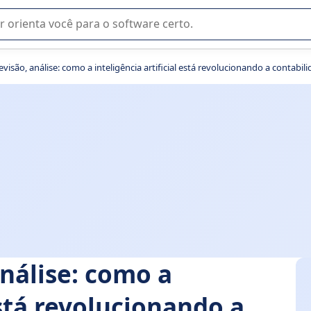
u na seleção de software SaaS para sua empresa.
isão, análise: como a inteligência artificial está revolucionando a contabil
nálise: como a
está revolucionando a