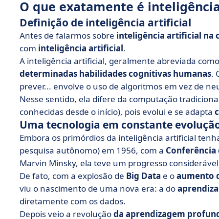
O que exatamente é inteligência 
Definição de inteligência artificial
Antes de falarmos sobre
inteligência artificial na
com
inteligência artificial
.
A inteligência artificial, geralmente abreviada com
determinadas habilidades cognitivas humanas
. 
prever... envolve o uso de algoritmos em vez de ne
Nesse sentido, ela difere da computação tradiciona
conhecidas desde o início), pois evolui e se adapta
Uma tecnologia em constante evoluçã
Embora os primórdios da inteligência artificial t
pesquisa autônomo) em 1956, com a
Conferência
Marvin Minsky, ela teve um progresso considerável
De fato, com a explosão de
Big Data
e o
aumento d
viu o nascimento de uma nova era: a do
aprendiz
diretamente com os dados.
Depois veio a revolução
da aprendizagem profun