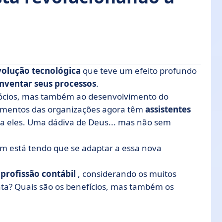
volução tecnológica
que teve um efeito profundo
inventar seus processos
.
ócios, mas também ao desenvolvimento do
a contabilidade?
tamentos das organizações agora têm
assistentes
ial na contabilidade?
ara eles. Uma dádiva de Deus... mas não sem
ças: o que ganhamos com isso?
m está tendo que se adaptar a essa nova
a profissão contábil
, considerando os muitos
enta? Quais são os benefícios, mas também os