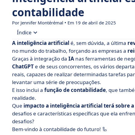
contabilidade
Por
Jennifer Montérémal
• Em 19 de abril de 2025
Índice
A inteligência artificial
é, sem dúvida, a última
re
• O que exatamente é inteligência artificial?
no mundo do trabalho, forçando as empresas a
re
Graças à integração da
IA
nas ferramentas de neg
• Como a inteligência artificial pode ser usada n
ChatGPT
e de seus concorrentes, os vários depar
• Quais são as 4 vantagens da inteligência artific
reais, capazes de realizar determinadas tarefas p
• Os desafios e os limites da IA na contabilidade
levantar uma série de preocupações.
E isso inclui a
• Inteligência artificial e contabilidade e finan
função de contabilidade
, que també
realidade.
Que
impacto a inteligência artificial terá sobre 
desafios e características específicas que ela enfr
desafios?
Bem-vindo à contabilidade do futuro! 🦾