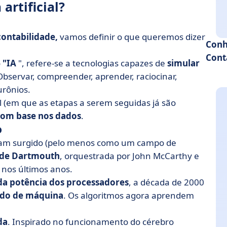
artificial?
 contabilidade,
vamos definir o que queremos dizer
Conh
Cont
o
"IA
", refere-se a tecnologias capazes de
simular
Observar, compreender, aprender, raciocinar,
urônios.
l (em que as etapas a serem seguidas já são
com base nos dados
.
o
enham surgido (pelo menos como um campo de
 de Dartmouth
, orquestrada por John McCarthy e
 nos últimos anos.
a potência dos processadores
, a década de 2000
ado
de máquina
. Os algoritmos agora aprendem
da
. Inspirado no funcionamento do cérebro