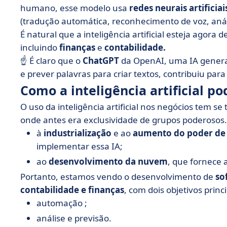
humano, esse modelo usa
redes neurais artificiai
(tradução automática, reconhecimento de voz, anál
É natural que a inteligência artificial esteja agor
incluindo
finanças
e
contabilidade.
☝️ É claro que o
ChatGPT
da OpenAI, uma IA gener
e prever palavras para criar textos, contribuiu par
Como a inteligência artificial p
O uso da inteligência artificial nos negócios tem s
onde antes era exclusividade de grupos poderosos. 
à
industrialização
e ao
aumento do poder de
implementar essa IA;
ao
desenvolvimento da nuvem
, que fornece 
Portanto, estamos vendo o desenvolvimento de
so
contabilidade e finanças
, com dois objetivos princi
automação ;
análise e previsão.