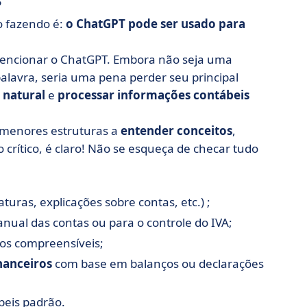
?
o fazendo é:
o ChatGPT pode ser usado para
sem mencionar o ChatGPT. Embora não seja uma
palavra, seria uma pena perder seu principal
 natural
e
processar informações contábeis
 menores estruturas a
entender conceitos
,
o crítico, é claro! Não se esqueça de checar tudo
turas, explicações sobre contas, etc.) ;
ual das contas ou para o controle do IVA;
ios compreensíveis;
nanceiros
com base em balanços ou declarações
eis padrão.