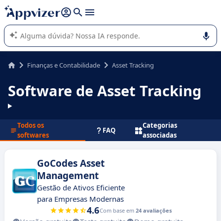
de nossa IA (várias linhas com
shift + enter
).
A IA do Appvizer o orienta no uso ou na seleção de software
SaaS para sua empresa.
Finanças e Contabilidade
Asset Tracking
Software de Asset Tracking
Todos os
Categorias
FAQ
softwares
associadas
GoCodes Asset
Management
Gestão de Ativos Eficiente
para Empresas Modernas
4.6
Com base em
24 avaliações