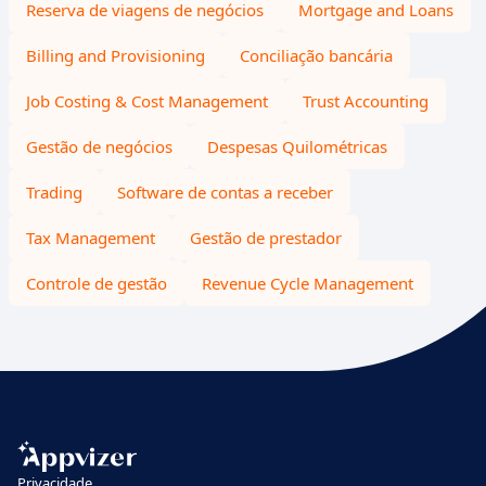
Reserva de viagens de negócios
Mortgage and Loans
Billing and Provisioning
Conciliação bancária
Job Costing & Cost Management
Trust Accounting
Gestão de negócios
Despesas Quilométricas
Trading
Software de contas a receber
Tax Management
Gestão de prestador
Controle de gestão
Revenue Cycle Management
Privacidade