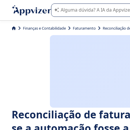
A IA do Appvizer o orienta no uso o
Finanças e Contabilidade
Faturamento
Reconciliação d
Reconciliação de fatura
se a automação fosse a