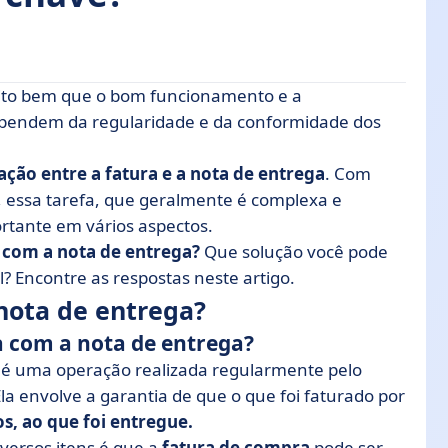
ito bem que o bom funcionamento e a
ga?
ependem da regularidade e da conformidade dos
 e nota de entrega
iação entre a fatura e a nota de entrega
. Com
ntrega? As 6 etapas
, essa tarefa, que geralmente é complexa e
rtante em vários aspectos.
s com notas de entrega?
 com a nota de entrega?
Que solução você pode
? Encontre as respostas neste artigo.
á-lo?
/nota de entrega?
e entrega
a com a nota de entrega?
é uma operação realizada regularmente pelo
 envolve a garantia de que o que foi faturado por
s, ao que foi entregue.
versos itens é que a
fatura de compra
pode ser