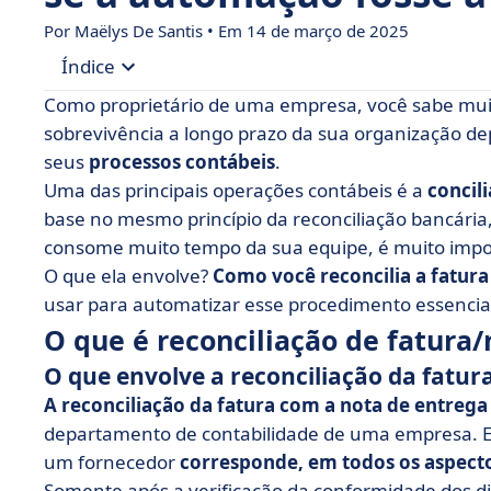
Por
Maëlys De Santis
• Em 14 de março de 2025
Índice
Como proprietário de uma empresa, você sabe mu
• O que é reconciliação de fatura/nota de entre
sobrevivência a longo prazo da sua organização d
seus
processos contábeis
.
• Os componentes da reconciliação entre fatura
Uma das principais operações contábeis é a
concil
• Como conciliar uma fatura com uma nota de e
base no mesmo princípio da reconciliação bancária
• Quais são os limites da reconciliação manual?
consome muito tempo da sua equipe, é muito impo
O que ela envolve?
• Por que automatizar a reconciliação de fatura
Como você reconcilia a fatura
usar para automatizar esse procedimento essencial
• Quais ferramentas estão disponíveis para ajud
O que é reconciliação de fatura
• Resumo da reconciliação de faturas e notas d
O que envolve a reconciliação da fatur
A reconciliação da fatura com a nota de entrega
departamento de contabilidade de uma empresa. Ela
um fornecedor
corresponde, em todos os aspecto
Somente após a verificação da conformidade dos di