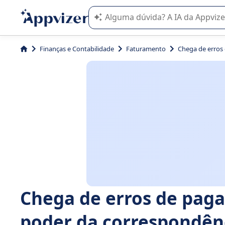
A IA do Appvizer o orienta no uso o
Finanças e Contabilidade
Faturamento
Chega de erros
Chega de erros de pag
poder da correspondênc