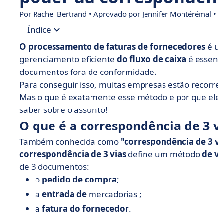
Por Rachel Bertrand • Aprovado por
Jennifer Montérémal
•
Índice
O processamento de faturas de fornecedores
é u
• O que é a correspondência de 3 vias?
gerenciamento eficiente
do fluxo de caixa
é essen
documentos fora de conformidade.
• Como funciona o processo de correspondência 
Para conseguir isso, muitas empresas estão recor
• Quais são as vantagens da correspondência de
Mas o que é exatamente esse método e por que ele
• Quais são os limites do processo manual de co
saber sobre o assunto!
• Por que desmaterializar seu processo de corre
O que é a correspondência de 3 v
• Comparação em três vias: o que eu ganho com
Também conhecida como
"correspondência de 3 v
correspondência de 3 vias
define um método
de 
de 3 documentos:
o
pedido de compra
;
a
entrada de
mercadorias ;
a
fatura do fornecedor
.