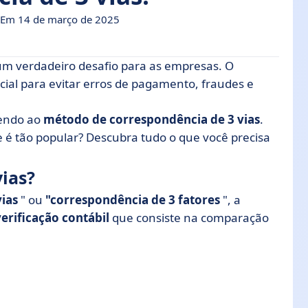
 Em 14 de março de 2025
m verdadeiro desafio para as empresas. O
cial para evitar erros de pagamento, fraudes e
de 3 vias?
rendo ao
método de correspondência de 3 vias
.
 3 vias no gerenciamento de faturas?
 é tão popular? Descubra tudo o que você precisa
rrespondência de 3 vias?
spondência em três vias?
ias?
 isso?
ias
" ou
"correspondência de 3 fatores
", a
verificação contábil
que consiste na comparação