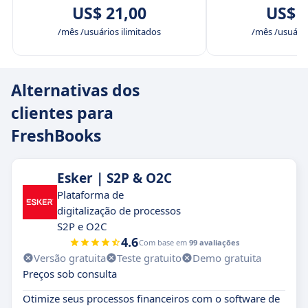
US$ 21,00
US$ 3
/mês /usuários ilimitados
/mês /usuário
Alternativas dos
clientes para
FreshBooks
Esker | S2P & O2C
Plataforma de
digitalização de processos
S2P e O2C
4.6
Com base em
99 avaliações
Versão gratuita
Teste gratuito
Demo gratuita
Preços sob consulta
Otimize seus processos financeiros com o software de