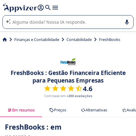
de nossa IA (várias linhas com
shift + enter
).
A IA do Appvizer o orienta no uso ou na seleção de software
SaaS para sua empresa.
Finanças e Contabilidade
Contabilidade
FreshBooks
FreshBooks : Gestão Financeira Eficiente
para Pequenas Empresas
4.6
Com base em
+200 avaliações
Em resumos
Preços
Alternativas
Avali
FreshBooks : em