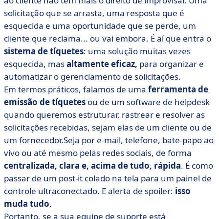
ao cliente não tem mais o direito de improvisar. Uma
• Por que usar um sistema de gerenciamento de
solicitação que se arrasta, uma resposta que é
tíquetes? 4 vantagens que fazem toda a diferença
esquecida e uma oportunidade que se perde, um
cliente que reclama... ou vai embora. É aí que entra o
• Nossa seleção de 8 pacotes de software de emissão
de tíquetes: compare-os!
sistema de tíquetes
: uma solução muitas vezes
esquecida, mas
altamente eficaz,
para organizar e
• Qual sistema de emissão de tíquetes você deve
automatizar o gerenciamento de solicitações.
escolher? Fazemos um resumo em uma tabela
comparativa
Em termos práticos, falamos de uma
ferramenta de
emissão de tíquetes
ou de um software de helpdesk
• Como você escolhe seu sistema de gerenciamento de
tíquetes?
quando queremos estruturar, rastrear e resolver as
solicitações recebidas, sejam elas de um cliente ou de
• Exemplos de usos de uma ferramenta de emissão de
um fornecedor.Seja por e-mail, telefone, bate-papo ao
tíquetes
vivo ou até mesmo pelas redes sociais, de forma
• E se o seu próximo sistema de tíquetes se tornasse
centralizada, clara e, acima de tudo, rápida
. É como
seu melhor colega?
passar de um post-it colado na tela para um painel de
• Perguntas frequentes sobre o sistema de emissão de
controle ultraconectado. E alerta de spoiler:
isso
tíquetes
muda tudo
.
Portanto, se a sua equipe de suporte está