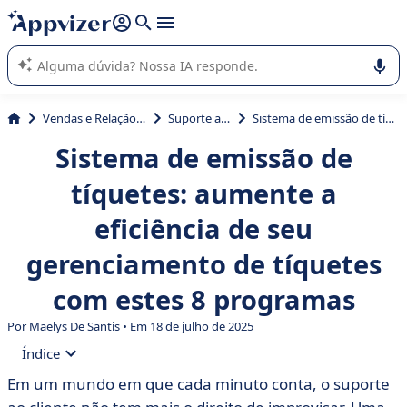
de nossa IA (várias linhas com
shift + enter
).
A IA do Appvizer o orienta no uso ou na seleção de software
SaaS para sua empresa.
Vendas e Relação com Cliente
Suporte ao cliente
Sistema de emissão de tíquetes: aumente a eficiência de seu gerenciamento de tíquetes com estes 8 programas
Sistema de emissão de
tíquetes: aumente a
eficiência de seu
gerenciamento de tíquetes
com estes 8 programas
Por
Maëlys De Santis
• Em 18 de julho de 2025
Índice
Em um mundo em que cada minuto conta, o suporte
• O que é um sistema de emissão de tíquetes?