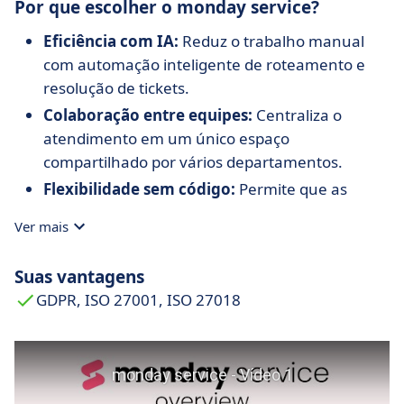
Por que escolher o monday service?
Eficiência com IA:
Reduz o trabalho manual
com automação inteligente de roteamento e
resolução de tickets.
Colaboração entre equipes:
Centraliza o
atendimento em um único espaço
compartilhado por vários departamentos.
Flexibilidade sem código:
Permite que as
equipes configurem e adaptem seus próprios
Ver mais
fluxos de trabalho sem precisar de
programação.
Suas vantagens
Visibilidade em tempo real:
Dashboards
GDPR, ISO 27001, ISO 27018
detalhados para acompanhar a performance e
promover melhorias contínuas.
Modelo de suporte escalável:
Portal de
autoatendimento para clientes e colaboradores,