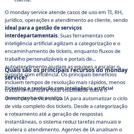
O monday service atende casos de uso em TI, RH,
jurídico, operações e atendimento ao cliente, sendo
ideal para a gestão de serviços
interdepartamentais
. Suas ferramentas com
inteligência artificial agilizam a categorização e o
encaminhamento de tickets, enquanto fluxos de
trabalho personalizáveis e portais de
autoatendimento ajudam as equipes a escalar o
Quais são os principais recursos do monday
suporte com eficiência. Os principais benefícios
service?
incluem tempos de resolução mais rápidos, menos
Ticketing e resolução com inteligência artificial
trabalho manual e total visibilidade sobre o
desempenho do serviço.
O monday service utiliza IA para automatizar o ciclo
de vida completo dos tickets. Desde a categorização
e roteamento até a geração de respostas
instantâneas, o sistema reduz tarefas manuais e
acelera o atendimento. Agentes de IA analisam o