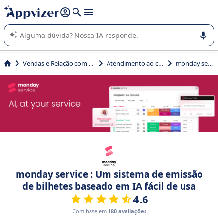
de nossa IA (várias linhas com
shift + enter
).
A IA do Appvizer o orienta no uso ou na seleção de software
SaaS para sua empresa.
Vendas e Relação com Cliente
Atendimento ao cliente
monday service
monday service : Um sistema de emissão
de bilhetes baseado em IA fácil de usa
4.6
Com base em
180 avaliações