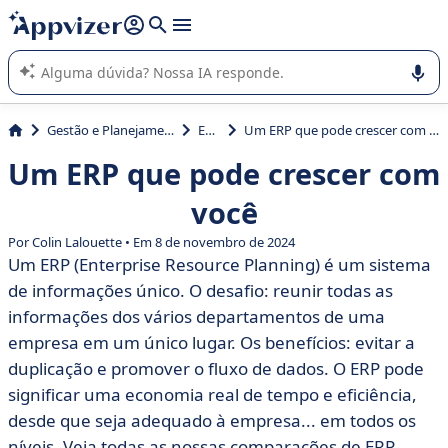
de nossa IA (várias linhas com
shift + enter
).
A IA do Appvizer o orienta no uso ou na seleção de software
SaaS para sua empresa.
Gestão e Planejamento
ERP
Um ERP que pode crescer com você
Um ERP que pode crescer com
você
Por Colin Lalouette • Em 8 de novembro de 2024
Um ERP (Enterprise Resource Planning) é um sistema
de informações único. O desafio: reunir todas as
informações dos vários departamentos de uma
empresa em um único lugar. Os benefícios: evitar a
duplicação e promover o fluxo de dados. O ERP pode
significar uma economia real de tempo e eficiência,
desde que seja adequado à empresa... em todos os
níveis. Veja todas as nossas comparações de ERP.