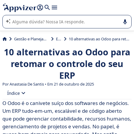
de nossa IA (várias linhas com
shift + enter
).
A IA do Appvizer o orienta no uso ou na seleção de software
SaaS para sua empresa.
Gestão e Planejamento
ERP
10 alternativas ao Odoo para retomar o controle do seu ERP
10 alternativas ao Odoo para
retomar o controle do seu
ERP
Por Anastasia De Santis • Em 21 de outubro de 2025
Índice
O Odoo é o canivete suíço dos softwares de negócios.
• O que é o Odoo?
Um ERP tudo-em-um, escalável e de código aberto
• Tabela comparativa das 10 melhores alternativas ao
que pode gerenciar contabilidade, recursos humanos,
Odoo
gerenciamento de projetos e vendas. No papel, é