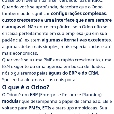
quase bom demais para ser verdade. Mas então...
• Alternativas gerais ao Odoo
Quando você se aprofunda, descobre que o Odoo
• ERP vertical para empresas de serviços, ESN, agências
também pode significar
configurações complexas
,
• Tabela de resumo: foco nas funcionalidades das
custos crescentes
e
uma interface que nem sempre
alternativas ao Odoo
é amigável
. Não entre em pânico: se o Odoo não se
• Como você escolhe seu software de gerenciamento
encaixa perfeitamente em sua empresa (ou em sua
(ERP/CRM)?
paciência), existem
algumas alternativas excelentes
,
algumas delas mais simples, mais especializadas e até
mais econômicas.
Quer você seja uma PME em rápido crescimento, uma
ESN exigente ou uma agência em busca de fluidez,
nós o guiaremos pelas
águas do ERP e do CRM
.
Spoiler: há algumas dicas reais por aí.
O que é o Odoo?
O Odoo é um
ERP
(Enterprise Resource Planning)
modular
que desempenha o papel de camaleão. Ele é
voltado para
PMEs
,
ETIs
e start-ups ambiciosas. Sua