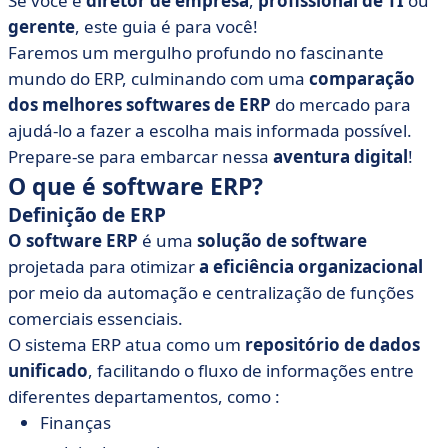
Se você é
diretor de empresa
,
profissional
de TI
ou
• Como configurar um sistema ERP?
gerente
, este guia é para você!
• O que você pode aprender com o software ERP?
Faremos um mergulho profundo no fascinante
mundo do ERP, culminando com uma
comparação
dos melhores softwares de ERP
do mercado para
ajudá-lo a fazer a escolha mais informada possível.
Prepare-se para embarcar nessa
aventura digital
!
O que é software ERP?
Definição de ERP
O software ERP
é uma
solução de software
projetada para otimizar
a eficiência organizacional
por meio da automação e centralização de funções
comerciais essenciais.
O sistema ERP atua como um
repositório de dados
unificado
, facilitando o fluxo de informações entre
diferentes departamentos, como :
Finanças