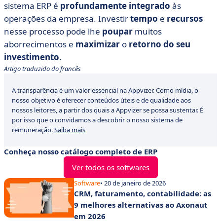
sistema ERP é
profundamente
integrado
às
operações da empresa. Investir
tempo
e
recursos
nesse processo pode lhe
poupar
muitos
aborrecimentos e
maximizar
o
retorno
do seu
investimento
.
Artigo traduzido do francês
A transparência é um valor essencial na Appvizer. Como mídia, o
nosso objetivo é oferecer conteúdos úteis e de qualidade aos
nossos leitores, a partir dos quais a Appvizer se possa sustentar. É
por isso que o convidamos a descobrir o nosso sistema de
remuneração.
Saiba mais
Conheça nosso catálogo completo de ERP
Ver todos os softwares
Software
• 20 de janeiro de 2026
CRM, faturamento, contabilidade: as
9 melhores alternativas ao Axonaut
em 2026