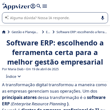
de nossa IA (várias linhas com
shift + enter
).
A IA do Appvizer o orienta no uso ou na seleção de software
SaaS para sua empresa.
Gestão e Planejamento
ERP
Software ERP: escolhendo a ferramenta certa para a melhor gestão empresarial
Software ERP: escolhendo a
ferramenta certa para a
melhor gestão empresarial
Por Maria Diab • Em 19 de abril de 2025
Índice
A transformação digital transformou a maneira como
• O que é software ERP?
as empresas gerenciam suas operações. Um dos
• Os 5 benefícios do software ERP
principais atores
dessa transformação é o
software
ERP
(Enterprise Resource Planning
)
.
• Os 5 melhores pacotes de software ERP