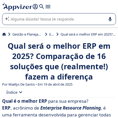
de nossa IA (várias linhas com
shift + enter
).
A IA do Appvizer o orienta no uso ou na seleção de software
SaaS para sua empresa.
Gestão e Planejamento
ERP
Qual será o melhor ERP em 2025? Comparação de 16 soluções que (realmente!) fazem a diferença
Qual será o melhor ERP em
2025? Comparação de 16
soluções que (realmente!)
fazem a diferença
Por
Maëlys De Santis
• Em 19 de abril de 2025
Índice
Qual é o melhor ERP
para sua empresa?
• Qual é o melhor ERP para gerenciar sua empresa?
ERP
, acrônimo de
Enterprise Resource Planning
, é
Tabela de comparação
uma ferramenta desenvolvida para gerenciar todas