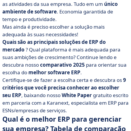
• Axelor
as atividades da sua empresa. Tudo em um
único
ambiente de software
. Economia garantida de
• Axonauta
tempo e produtividade.
• BoondManager
Mas ainda é preciso escolher a solução mais
• Dailybiz
adequada às suas necessidades!
• Dolibar
Quais são as principais soluções de ERP do
• Exato para comércio e negócios
mercado
? Qual plataforma é mais adequada para
suas ambições de crescimento? Continue lendo e
• Gerente da Fitnet
descubra nosso
comparativo 2025
para orientar sua
• Hórus
escolha do
melhor software ERP
.
• Kafinéia
Certifique-se de fazer a escolha certa e descubra os
9
• Karanext
critérios que você precisa conhecer ao escolher
• Myfab
seu ERP
, baixando nosso
White Paper
gratuito escrito
• Odoo
em parceria com a Karanext, especialista em ERP para
ESNs/empresas de serviços.
• Pitágoras
Qual é o melhor ERP para gerenciar
• Gerenciamento comercial do Sage 100cloud
sua empresa? Tabela de comparação
• SAP S/4HANA