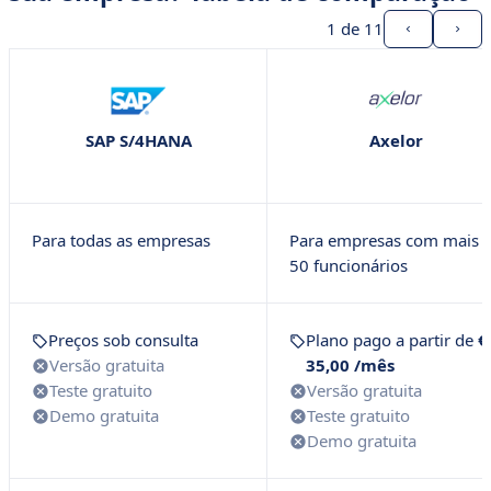
• Sellsy
1
de 11
• Definição de ERP
• Quais são as vantagens de uma solução de ERP?
• Quais critérios você deve usar ao escolher sua
SAP S/4HANA
Axelor
solução de ERP?
Para todas as empresas
Para empresas com mais 
50 funcionários
Preços sob consulta
Plano pago a partir de
€
Versão gratuita
35,00 /mês
Teste gratuito
Versão gratuita
Demo gratuita
Teste gratuito
Demo gratuita