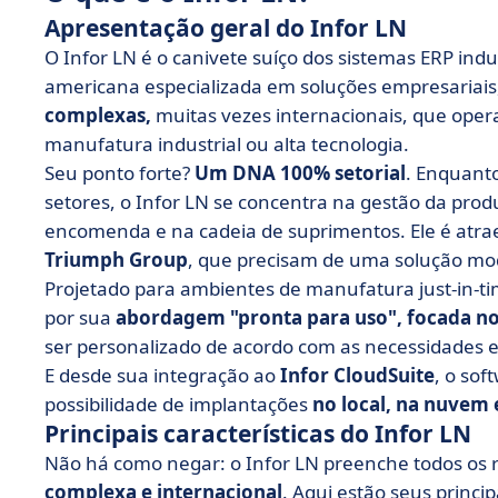
Apresentação geral do Infor LN
O Infor LN é o canivete suíço dos sistemas ERP indu
americana especializada em soluções empresariais,
complexas,
muitas vezes internacionais, que ope
manufatura industrial ou alta tecnologia.
Seu ponto forte?
Um DNA 100% setorial
. Enquant
setores, o Infor LN se concentra na gestão da pro
encomenda e na cadeia de suprimentos. Ele é atr
Triumph Group
, que precisam de uma solução mod
Projetado para ambientes de manufatura just-in-tim
por sua
abordagem "pronta para uso", focada no
ser personalizado de acordo com as necessidades esp
E desde sua integração ao
Infor CloudSuite
, o sof
possibilidade de implantações
no local, na nuvem 
Principais características do Infor LN
Não há como negar: o Infor LN preenche todos os 
complexa e internacional
. Aqui estão seus princip