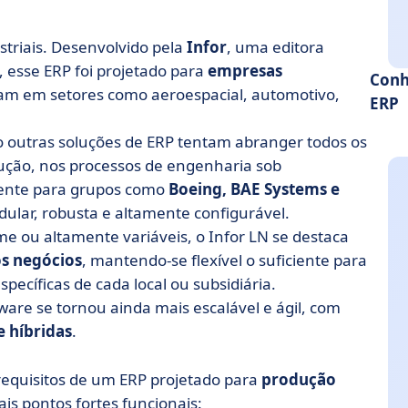
striais. Desenvolvido pela
Infor
, uma editora
 esse ERP foi projetado para
empresas
Conh
ram em setores como aeroespacial, automotivo,
ERP
o outras soluções de ERP tentam abranger todos os
dução, nos processos de engenharia sob
aente para grupos como
Boeing, BAE Systems e
ular, robusta e altamente configurável.
e ou altamente variáveis, o Infor LN se destaca
s negócios
, mantendo-se flexível o suficiente para
ecíficas de cada local ou subsidiária.
tware se tornou ainda mais escalável e ágil, com
e híbridas
.
requisitos de um ERP projetado para
produção
ais pontos fortes funcionais: