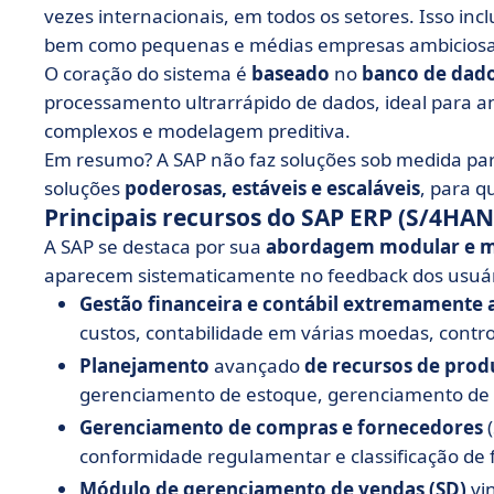
vezes internacionais, em todos os setores. Isso inc
bem como pequenas e médias empresas ambiciosa
O coração do sistema é
baseado
no
banco de dad
processamento ultrarrápido de dados, ideal para a
complexos e modelagem preditiva.
Em resumo? A SAP não faz soluções sob medida pa
soluções
poderosas, estáveis e escaláveis
, para q
Principais recursos do SAP ERP (S/4HAN
A SAP se destaca por sua
abordagem modular e mu
aparecem sistematicamente no feedback dos usuári
Gestão financeira e contábil extremamente
custos, contabilidade em várias moedas, control
Planejamento
avançado
de recursos de pro
gerenciamento de estoque, gerenciamento de c
Gerenciamento de compras e fornecedores
(
conformidade regulamentar e classificação de 
Módulo de gerenciamento de vendas (SD)
vi