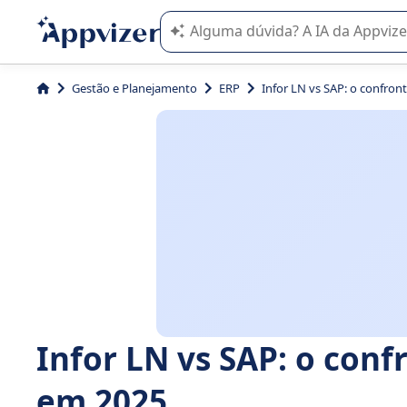
A IA do Appvizer o orienta no uso o
Gestão e Planejamento
ERP
Infor LN vs SAP: o confron
Infor LN vs SAP: o conf
em 2025