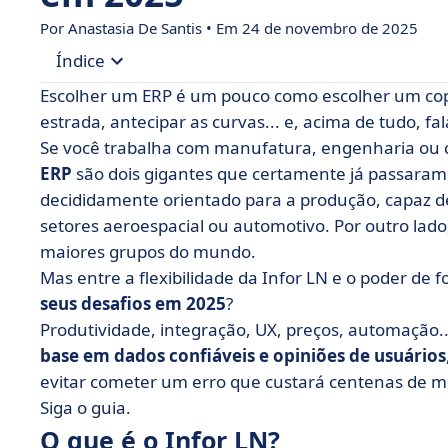
Por Anastasia De Santis • Em 24 de novembro de 2025
Índice
Escolher um ERP é um pouco como escolher um copi
• O que é o Infor LN?
estrada, antecipar as curvas... e, acima de tudo, 
Se você trabalha com manufatura, engenharia ou 
• O que é SAP?
ERP
são dois gigantes que certamente já passaram
• Infor LN vs SAP: compare as funcionalidades
decididamente orientado para a produção, capaz d
• Infor LN vs SAP: compare preços
setores aeroespacial ou automotivo. Por outro lad
maiores grupos do mundo.
• Infor LN vs SAP: qual interface é mais intuitiva?
Mas entre a flexibilidade da Infor LN e o poder de 
• Infor LN vs SAP: compare as integrações
seus desafios em 2025
?
• Quando escolher Infor LN ou SAP?
Produtividade, integração, UX, preços, automação.
• Pontos principais da batalha entre Infor LN e 
base em dados confiáveis e opiniões de usuários
evitar cometer um erro que custará centenas de mi
• FAQ sobre Infor LN vs SAP
Siga o guia.
O que é o Infor LN?