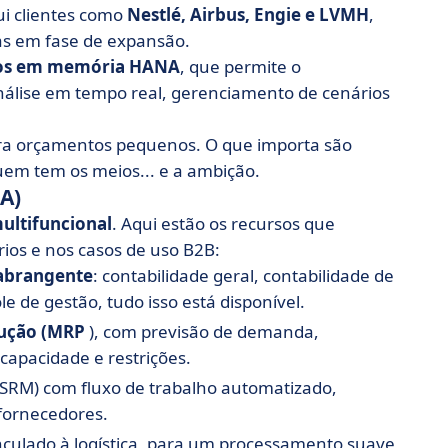
lui clientes como
Nestlé, Airbus, Engie e LVMH
,
s em fase de expansão.
os em memória HANA
, que permite o
nálise em tempo real, gerenciamento de cenários
ra orçamentos pequenos. O que importa são
uem tem os meios... e a ambição.
A)
ltifuncional
. Aqui estão os recursos que
os e nos casos de uso B2B:
 abrangente
: contabilidade geral, contabilidade de
e de gestão, tudo isso está disponível.
dução (MRP
), com previsão de demanda,
apacidade e restrições.
SRM) com fluxo de trabalho automatizado,
fornecedores.
nculado à logística, para um processamento suave