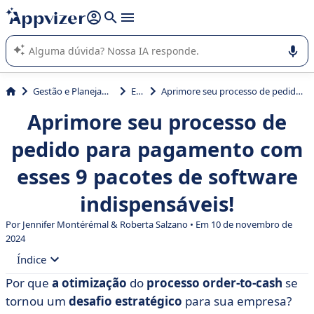
de nossa IA (várias linhas com
shift + enter
).
A IA do Appvizer o orienta no uso ou na seleção de software
SaaS para sua empresa.
Gestão e Planejamento
ERP
Aprimore seu processo de pedido para pagamento com esses 9 pacotes de software indispensáveis!
Aprimore seu processo de
pedido para pagamento com
esses 9 pacotes de software
indispensáveis!
Por
Jennifer Montérémal
& Roberta Salzano • Em 10 de novembro de
2024
Índice
Por que
a otimização
do
processo order-to-cash
se
• O que é order to cash?
tornou um
desafio estratégico
para sua empresa?