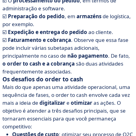
☑️ O
processamento do pedido
, em termos de
administração e software.
☑️
Preparação do pedido
, em
armazéns
de logística,
por exemplo.
☑️
Expedição e entrega do pedido
ao cliente.
☑️
Faturamento e cobrança
. Observe que essa fase
pode incluir várias subetapas adicionais,
principalmente no caso de
não pagamento
. De fato,
o order to cash e a cobrança
são duas atividades
frequentemente associadas.
Os desafios do order to cash
Mais do que apenas uma atividade operacional, uma
sequência de fases, o order to cash envolve cada vez
mais a ideia de
digitalizar
e
otimizar
as ações. O
objetivo é atender a três desafios principais, que se
tornaram essenciais para que você permaneça
competitivo:
Questões de custo
: otimizar seu processo de O2C