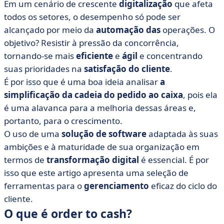
• Quais são as etapas do processo O2C?
Em um cenário de crescente
digitalização
que afeta
todos os setores, o desempenho só pode ser
• Por que usar um software para aprimorar seu
alcançado por meio da
automação das
operações. O
processo de pedido para pagamento?
objetivo? Resistir à pressão da concorrência,
• Soluções Order to Cash
tornando-se mais
eficiente
e
ágil
e concentrando
• Transformação digital e o processo de pedido para
suas prioridades na
satisfação do cliente
.
pagamento
É por isso que é uma boa ideia analisar
a
simplificação da cadeia do pedido ao caixa
, pois ela
é uma alavanca para a melhoria dessas áreas e,
portanto, para o crescimento.
O uso de uma
solução de software
adaptada às suas
ambições e à maturidade de sua organização em
termos de
transformação digital
é essencial. É por
isso que este artigo apresenta uma seleção de
ferramentas para o
gerenciamento
eficaz do ciclo do
cliente.
O que é order to cash?