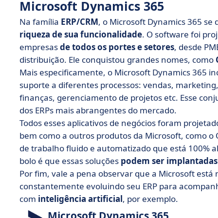
Microsoft Dynamics 365
Na família
ERP/CRM
, o Microsoft Dynamics 365 se 
riqueza de sua funcionalidade
. O software foi pr
empresas
de todos os portes e setores
, desde PM
distribuição. Ele conquistou grandes nomes, como
Mais especificamente, o Microsoft Dynamics 365 i
suporte a diferentes processos: vendas, marketin
finanças, gerenciamento de projetos etc. Esse co
dos ERPs mais abrangentes do mercado.
Todos esses aplicativos de negócios foram projeta
bem como a outros produtos da Microsoft, como o O
de trabalho fluido e automatizado que está 100% al
bolo é que essas soluções
podem ser implantadas
Por fim, vale a pena observar que a Microsoft est
constantemente evoluindo seu ERP para acompanha
com
inteligência artificial
, por exemplo.
Microsoft Dynamics 365