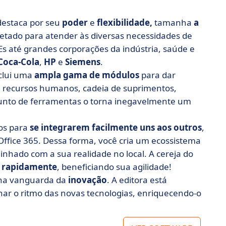
destaca por seu
poder
e
flexibilidade,
tamanha
a
ojetado para atender às diversas necessidades de
Es até grandes corporações da indústria, saúde e
Coca-Cola
,
HP
e
Siemens
.
nclui uma
ampla gama de módulos
para dar
g, recursos humanos, cadeia de suprimentos,
njunto de ferramentas o torna inegavelmente um
dos para
se integrarem facilmente uns aos outros
,
ffice 365. Dessa forma, você cria um ecossistema
inhado com a sua realidade no local. A cereja do
 rapidamente
, beneficiando sua agilidade!
á na vanguarda da
inovação
. A editora está
r o ritmo das novas tecnologias, enriquecendo-o