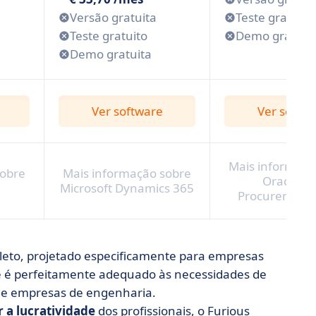
Versão gratuita
Teste gratuito
Teste gratuito
Demo gratuit
Demo gratuita
Ver software
Ver softw
Mais informaçã
sobre
Mais informação sobre
Oracle E
Microsoft Dynamics 365
Procurement 
leto, projetado especificamente para empresas
le é perfeitamente adequado às necessidades de
s e empresas de engenharia.
 a lucratividade
dos profissionais, o Furious