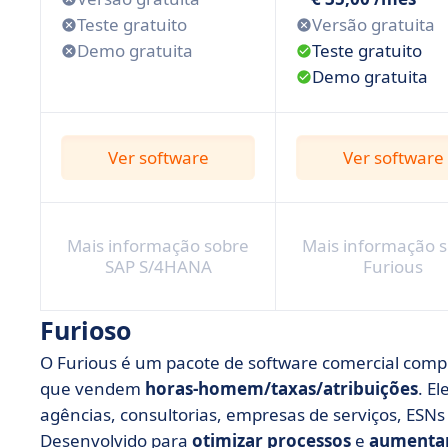
Teste gratuito
Versão gratuita
Demo gratuita
Teste gratuito
Demo gratuita
Ver software
Ver software
Mais informação sobre
Mais informação 
SAP S/4HANA
Furious
Furioso
O Furious é um pacote de software comercial comp
que vendem
horas-homem/taxas/atribuições
. E
agências, consultorias, empresas de serviços, ESN
Desenvolvido para
otimizar processos
e
aumentar