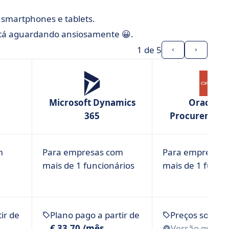
 smartphones e tablets.
tá aguardando ansiosamente 😀.
1
de 5
Microsoft Dynamics
Oracle E
365
Procurement
m
Para empresas com
Para empresas
mais de 1 funcionários
mais de 1 funci
ir de
Plano pago a partir de
Preços sob co
€ 33,70 /mês
Versão gratui