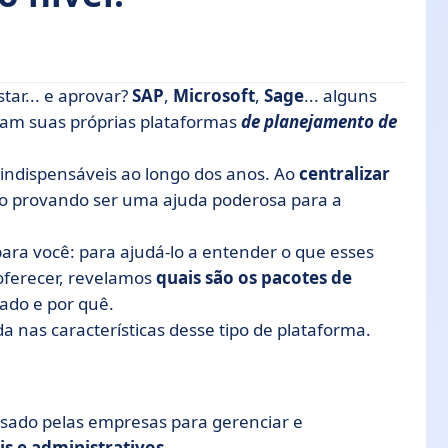
tar... e aprovar?
SAP
,
Microsoft
,
Sage
... alguns
ram suas próprias plataformas
de planejamento de
 indispensáveis ao longo dos anos. Ao
centralizar
o provando ser uma ajuda poderosa para a
para você: para ajudá-lo a entender o que esses
oferecer, revelamos
quais são os pacotes de
ado e por quê.
 e ERP de código aberto?
nas características desse tipo de plataforma.
sado pelas empresas para gerenciar e
s e administrativos
.