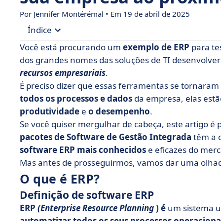
Por
Jennifer Montérémal
• Em 19 de abril de 2025
Índice
Você está procurando um
exemplo de ERP
para tes
• O que é ERP?
dos grandes nomes das soluções de TI desenvolve
recursos empresariais
.
• Furioso
É preciso dizer que essas ferramentas se tornaram
• Microsoft Dynamics 365
todos os processos e dados
da empresa, elas estã
• Oráculo
produtividade
e
o desempenho
.
Se você quiser mergulhar de cabeça, este artigo é 
• Sage 300
pacotes de Software de Gestão Integrada
têm a 
• SAP S/4HANA
software ERP mais conhecidos
e eficazes do merc
• Quais são as diferenças entre ERP proprietário
Mas antes de prosseguirmos, vamos dar uma olhada 
• Quais são as vantagens do ERP?
O que é ERP?
• Para concluir
Definição de software ERP
ERP
(Enterprise Resource Planning
)
é
um sistema u
automatizar todos os seus processos operacionai