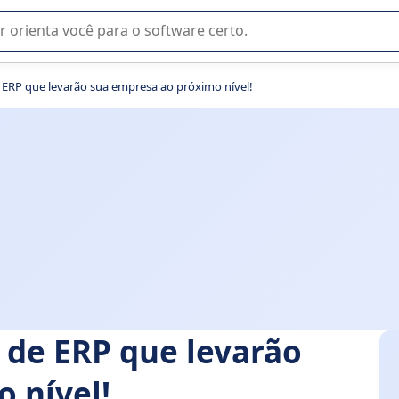
u na seleção de software SaaS para sua empresa.
 ERP que levarão sua empresa ao próximo nível!
 de ERP que levarão
 nível!