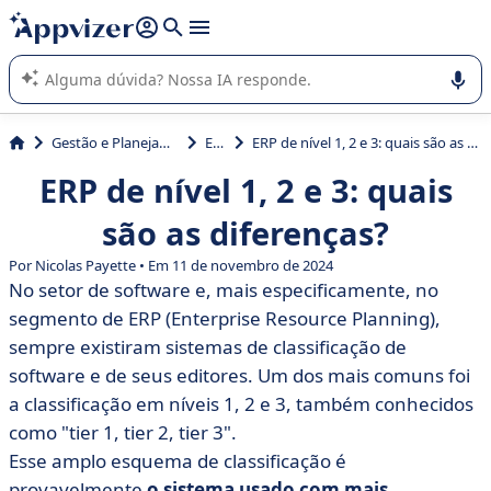
de nossa IA (várias linhas com
shift + enter
).
A IA do Appvizer o orienta no uso ou na seleção de software
SaaS para sua empresa.
Gestão e Planejamento
ERP
ERP de nível 1, 2 e 3: quais são as diferenças?
ERP de nível 1, 2 e 3: quais
são as diferenças?
Por Nicolas Payette • Em 11 de novembro de 2024
No setor de software e, mais especificamente, no
segmento de ERP (Enterprise Resource Planning),
sempre existiram sistemas de classificação de
software e de seus editores. Um dos mais comuns foi
a classificação em níveis 1, 2 e 3, também conhecidos
como "tier 1, tier 2, tier 3".
Esse amplo esquema de classificação é
provavelmente
o sistema usado com mais